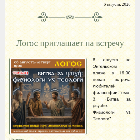
6 августа, 2026
Логос приглашает на встречу
6 августа на
Энгельском
пляже в 19:00
новая встреча
любителей
философии:Тема
3. «Битва за
psyche.
Физиологи vs
Теологи".