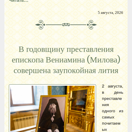
Читать…
5 августа, 2026
В годовщину преставления
епископа Вениамина (Милова)
совершена заупокойная лития
2 августа,
в день
преставле
ния
одного из
самых
почитаем
ых