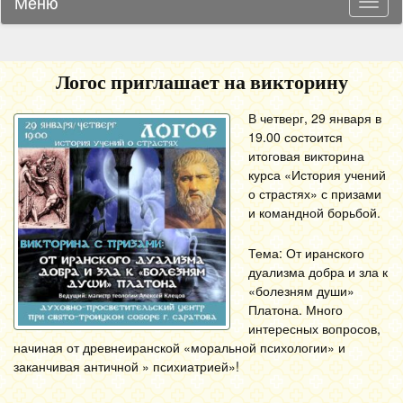
Меню
Навиг
Логос приглашает на викторину
В четверг, 29 января в
19.00 состоится
итоговая викторина
курса «История учений
о страстях» с призами
и командной борьбой.
Тема: От иранского
дуализма добра и зла к
«болезням души»
Платона. Много
интересных вопросов,
начиная от древнеиранской «моральной психологии» и
заканчивая античной » психиатрией»!