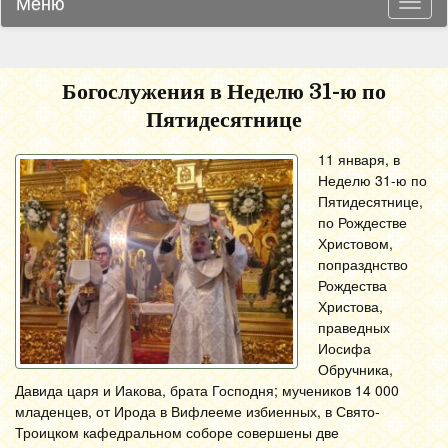
Меню
Навиг
Богослужения в Неделю 31-ю по
Пятидесятнице
11 января, в
Неделю 31-ю по
Пятидесятнице,
по Рождестве
Христовом,
попразднство
Рождества
Христова,
праведных
Иосифа
Обручника,
Давида царя и Иакова, брата Господня; мучеников 14 000
младенцев, от Ирода в Вифлееме избиенных, в Свято-
Троицком кафедральном соборе совершены две