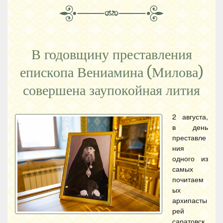
В годовщину преставления
епископа Вениамина (Милова)
совершена заупокойная лития
2 августа,
в день
преставле
ния
одного из
самых
почитаем
ых
архипасты
рей
саратовск