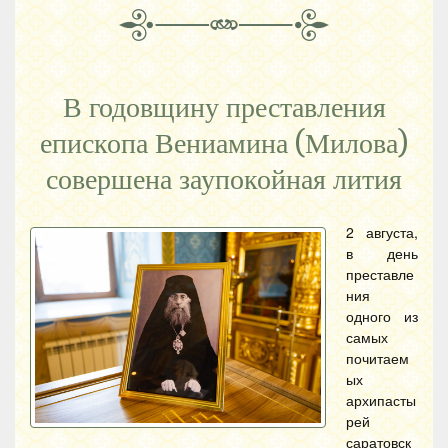
В годовщину преставления
епископа Вениамина (Милова)
совершена заупокойная лития
2 августа,
в день
преставле
ния
одного из
самых
почитаем
ых
архипасты
рей
саратовск