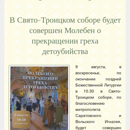
В Свято-Троицком соборе будет
совершен Молебен о
прекращении греха
детоубийства
9 августа, в
воскресенье, по
окончании поздней
Божественной Литургии
в 10.30 в Свято-
Троицком соборе, по
благословению
митрополита
Саратовского и
Вольского Игнатия,
будет совершен