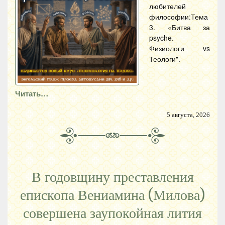
любителей
философии:Тема
3. «Битва за
psyche.
Физиологи vs
Теологи".
Читать…
5 августа, 2026
В годовщину преставления
епископа Вениамина (Милова)
совершена заупокойная лития