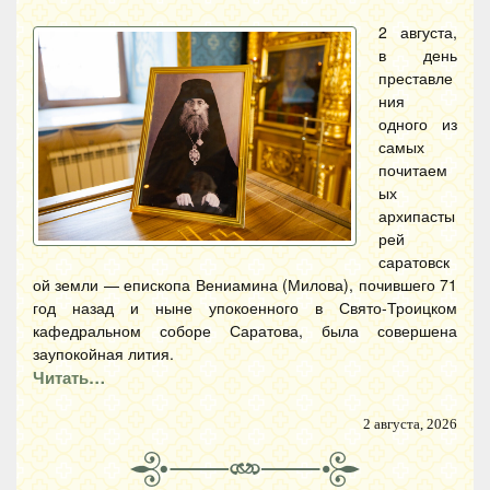
2 августа,
в день
преставле
ния
одного из
самых
почитаем
ых
архипасты
рей
саратовск
ой земли — епископа Вениамина (Милова), почившего 71
год назад и ныне упокоенного в Свято-Троицком
кафедральном соборе Саратова, была совершена
заупокойная лития.
Читать…
2 августа, 2026