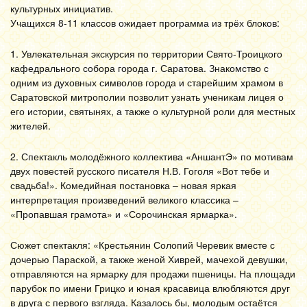
культурных инициатив.
Учащихся 8-11 классов ожидает программа из трёх блоков:
1. Увлекательная экскурсия по территории Свято-Троицкого
кафедрального собора города г. Саратова. Знакомство с
одним из духовных символов города и старейшим храмом в
Саратовской митрополии позволит узнать ученикам лицея о
его истории, святынях, а также о культурной роли для местных
жителей.
2. Спектакль молодёжного коллектива «АншантЭ» по мотивам
двух повестей русского писателя Н.В. Гоголя «Вот тебе и
свадьба!». Комедийная постановка – новая яркая
интерпретация произведений великого классика –
«Пропавшая грамота» и «Сорочинская ярмарка».
Сюжет спектакля: «Крестьянин Солопий Черевик вместе с
дочерью Параской, а также женой Хиврей, мачехой девушки,
отправляются на ярмарку для продажи пшеницы. На площади
парубок по имени Грицко и юная красавица влюбляются друг
в друга с первого взгляда. Казалось бы, молодым остаётся