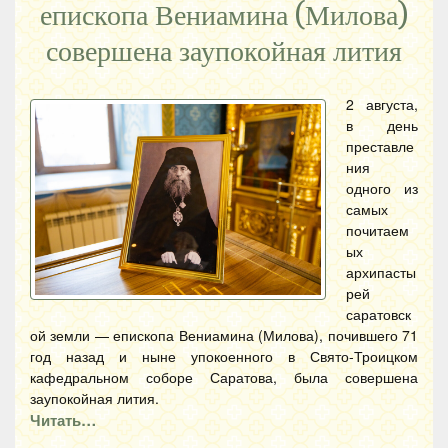
епископа Вениамина (Милова)
совершена заупокойная лития
2 августа,
в день
преставле
ния
одного из
самых
почитаем
ых
архипасты
рей
саратовск
ой земли — епископа Вениамина (Милова), почившего 71
год назад и ныне упокоенного в Свято-Троицком
кафедральном соборе Саратова, была совершена
заупокойная лития.
Читать…