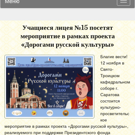
Меню
Навиг
Учащиеся лицея №15 посетят
мероприятие в рамках проекта
«Дорогами русской культуры»
Благие вести!
12 ноября в
Свято-
Троицком
кафедральном
соборе г.
Саратова
состоится
культурно-
просветительс
кое
мероприятие в рамках проекта «Дорогами русской культуры»,
реализуемого при поддержке Президентского фонда