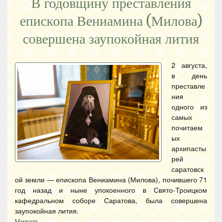
В годовщину преставления
епископа Вениамина (Милова)
совершена заупокойная лития
2 августа,
в день
преставле
ния
одного из
самых
почитаем
ых
архипасты
рей
саратовск
ой земли — епископа Вениамина (Милова), почившего 71
год назад и ныне упокоенного в Свято-Троицком
кафедральном соборе Саратова, была совершена
заупокойная лития.
Читать…