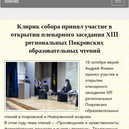
Меню
Навиг
Клирик собора принял участие в
открытии пленарного заседания ХIII
региональных Покровских
образовательных чтений
16 октября иерей
Андрей Фомин
принял участие в
открытии
пленарного
заседания ХIII
региональных
Покровских
образовательных
чтений в покровской и Новоузенской епархии.
В этом году тема чтений – «Просвещение и нравственность:
формирование личности и вызовы времени». Традиционно