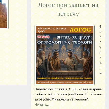
Логос приглашает на
встречу
6
а
в
г
у
с
т
а
н
а
Энгельском пляже в 19:00 новая встреча
любителей философии:Тема 3. «Битва
за psyche. Физиологи vs Теологи".
Читать…