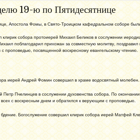
делю 19-ю по Пятидесятнице
нице, Апостола Фомы, в Свято-Троицком кафедральном соборе бы
 клирик собора протоиерей Михаил Беликов в сослужении иероди
Михаил поблагодарил прихожан за совместную молитву, поздравил 
 с проповедью, посвященной воскресному евангельскому чтению.
бора иерей Андрей Фомин совершил в храме водосвятный молебен.
 Петр Пчелинцев в сослужении духовенства собора. По окончании
 всех с воскресным днем и обратился к верующим с проповедью.
бдение. Богослужение совершил клирик собора иерей Матфей Кле