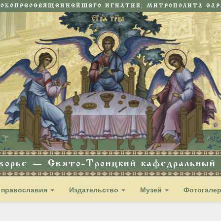
СОКОПРЕОСВЯЩЕННЕЙШЕГО ИГНАТИЯ, МИТРОПОЛИТА САРА
дворье — Свято-Троицкий кафедральный с
 православия
Издательство
Музей
Фотогале