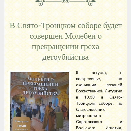
В Свято-Троицком соборе будет
совершен Молебен о
прекращении греха
детоубийства
9 августа, в
воскресенье, по
окончании поздней
Божественной Литургии
в 10.30 в Свято-
Троицком соборе, по
благословению
митрополита
Саратовского и
Вольского Игнатия,