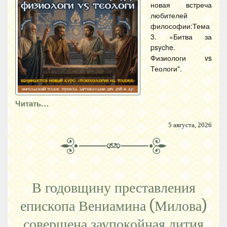
новая встреча
любителей
философии:Тема
3. «Битва за
psyche.
Физиологи vs
Теологи".
Читать…
5 августа, 2026
В годовщину преставления
епископа Вениамина (Милова)
совершена заупокойная лития