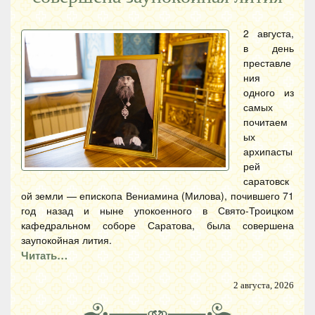
2 августа,
в день
преставле
ния
одного из
самых
почитаем
ых
архипасты
рей
саратовск
ой земли — епископа Вениамина (Милова), почившего 71
год назад и ныне упокоенного в Свято-Троицком
кафедральном соборе Саратова, была совершена
заупокойная лития.
Читать…
2 августа, 2026