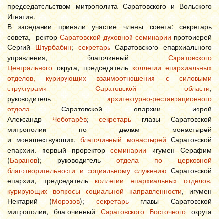
председательством митрополита Саратовского и Вольского
Игнатия.
В заседании приняли участие члены совета: секретарь
совета, ректор
Саратовской духовной семинарии
протоиерей
Сергий
Штурбабин
;
секретарь
Саратовского епархиального
управления, благочинный
Саратовского
Центрального
округа, председатель
коллегии епархиальных
отделов, курирующих взаимоотношения с силовыми
структурами Саратовской области
,
руководитель
архитектурно-реставрационного
отдела
Саратовской епархии иерей
Александр
Чеботарёв
;
секретарь
главы Саратовской
митрополии по делам монастырей
и монашествующих,
благочинный монастырей
Саратовской
епархии, первый проректор
семинарии
игумен Серафим
(
Баранов
);
руководитель
отдела по церковной
благотворительности и социальному служению
Саратовской
епархии, председатель
коллегии епархиальных отделов,
курирующих вопросы социальной направленности
, игумен
Нектарий (
Морозов
);
секретарь
главы Саратовской
митрополии, благочинный
Саратовского Восточного
округа