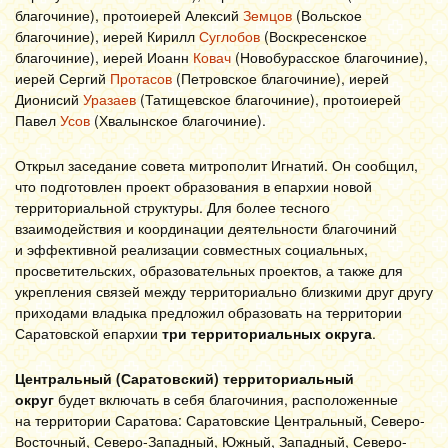
благочиние), протоиерей Алексий
Земцов
(Вольское
благочиние), иерей Кирилл
Суглобов
(Воскресенское
благочиние), иерей Иоанн
Ковач
(Новобурасское благочиние),
иерей Сергий
Протасов
(Петровское благочиние), иерей
Дионисий
Уразаев
(Татищевское благочиние), протоиерей
Павел
Усов
(Хвалынское благочиние).
Открыл заседание совета митрополит Игнатий. Он сообщил,
что подготовлен проект образования в епархии новой
территориальной структуры. Для более тесного
взаимодействия и координации деятельности благочиний
и эффективной реализации совместных социальных,
просветительских, образовательных проектов, а также для
укрепления связей между территориально близкими друг другу
приходами владыка предложил образовать на территории
Саратовской епархии
три территориальных округа
.
Центральный (Саратовский) территориальный
округ
будет включать в себя благочиния, расположенные
на территории Саратова: Саратовские Центральный, Северо-
Восточный, Северо-Западный, Южный, Западный, Северо-