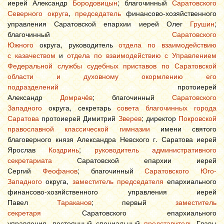
иерей Александр
Бородовицын
; благочинный
Саратовского
Северного округа
,
председатель
финансово-хозяйственного
управления Саратовской епархии иерей Олег
Грушин
;
благочинный
Саратовского
Южного
округа, руководитель
отдела по взаимодействию
с казачеством
и
отдела по взаимодействию с Управлением
Федеральной службы судебных приставов по Саратовской
области и духовному окормлению его
подразделений
протоиерей
Александр
Домрачёв
; благочинный
Саратовского
Западного
округа, секретарь
совета благочинных города
Саратова
протоиерей Димитрий
Зверев
; директор
Покровской
православной классической гимназии
имени святого
благоверного князя Александра Невского г. Саратова иерей
Ярослав
Коздринь
;
руководитель
административного
секретариата
Саратовской епархии иерей
Сергий
Феофанов
; благочинный
Саратовского Юго-
Западного
округа,
заместитель председателя
епархиального
финансово-хозяйственного управления иерей
Павел
Тараканов
; первый
заместитель
секретаря
Саратовского епархиального
управления, постоянный специальный
представитель
Главы