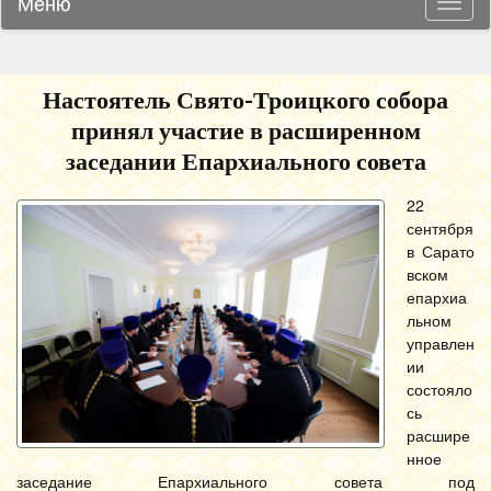
Меню
Навиг
Настоятель Свято-Троицкого собора
принял участие в расширенном
заседании Епархиального совета
22
сентября
в Сарато
вском
епархиа
льном
управлен
ии
состояло
сь
расшире
нное
заседание Епархиального совета под