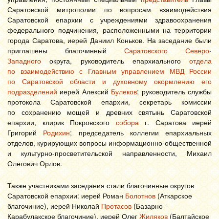
Саратовской митрополии по вопросам взаимодействия
Саратовской епархии с учреждениями здравоохранения
федерального подчинения, расположенными на территории
города Саратова, иерей Даниил Коньков. На заседание были
приглашены благочинный
Саратовского Северо-
Западного
округа, руководитель епархиального
отдела
по взаимодействию с Главным управлением МВД России
по Саратовской области и духовному окормлению его
подразделений
иерей Алексий
Булеков
; руководитель службы
протокола Саратовской епархии, секретарь комиссии
по сохранению мощей и древних святынь Саратовской
епархии, клирик Покровского
собора
г. Саратова иерей
Григорий
Родихин
; председатель коллегии епархиальных
отделов, курирующих вопросы информационно-общественной
и культурно-просветительской направленности, Михаил
Олегович Орлов.
Также участниками заседания стали благочинные округов
Саратовской епархии: иерей Роман
Болотнов
(Аткарское
благочиние), иерей Николай
Протасов
(Базарно-
Карабулакское благочиние), иерей Олег
Жиляков
(Балтайское