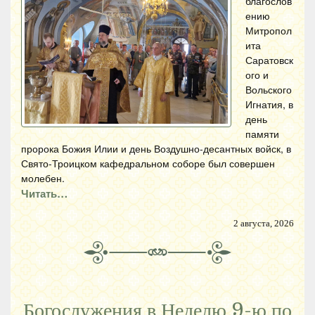
благослов
ению
Митропол
ита
Саратовск
ого и
Вольского
Игнатия, в
день
памяти
пророка Божия Илии и день Воздушно-десантных войск, в
Свято-Троицком кафедральном соборе был совершен
молебен.
Читать…
2 августа, 2026
Богослужения в Неделю 9-ю по