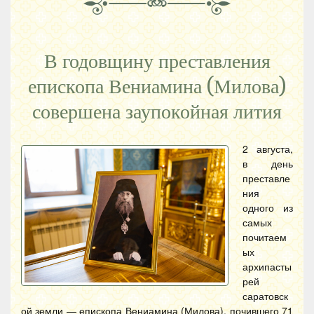
В годовщину преставления
епископа Вениамина (Милова)
совершена заупокойная лития
2 августа,
в день
преставле
ния
одного из
самых
почитаем
ых
архипасты
рей
саратовск
ой земли — епископа Вениамина (Милова), почившего 71