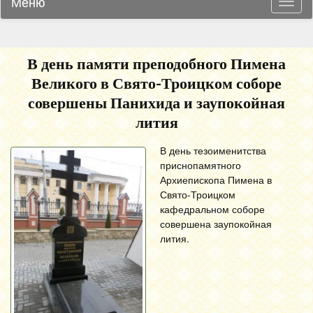
Меню
Навиг
В день памяти преподобного Пимена
Великого в Свято-Троицком соборе
совершены Панихида и заупокойная
лития
В день тезоименитства
приснопамятного
Архиепископа Пимена в
Свято-Троицком
кафедральном соборе
совершена заупокойная
лития.