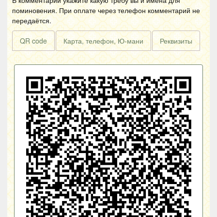
В комментарии укажите какую требу вы и имена для
поминовения. При оплате через телефон комментарий не
передаётся.
QR code
Карта, телефон, Ю-мани
Реквизиты