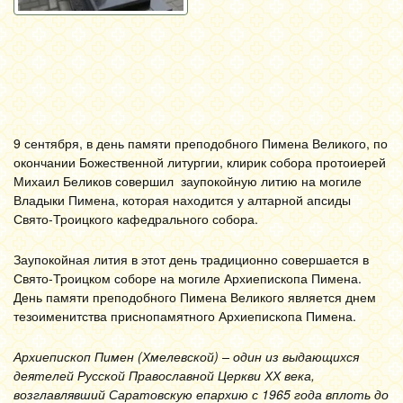
9 сентября, в день памяти преподобного Пимена Великого, по
окончании Божественной литургии, клирик собора протоиерей
Михаил Беликов совершил заупокойную литию на могиле
Владыки Пимена, которая находится у алтарной апсиды
Свято-Троицкого кафедрального собора.
Заупокойная лития в этот день традиционно совершается в
Свято-Троицком соборе на могиле Архиепископа Пимена.
День памяти преподобного Пимена Великого является днем
тезоименитства приснопамятного Архиепископа Пимена.
Архиепископ Пимен (Хмелевской) – один из выдающихся
деятелей Русской Православной Церкви ХХ века,
возглавлявший Саратовскую епархию с 1965 года вплоть до