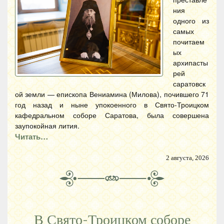
ния
одного из
самых
почитаем
ых
архипасты
рей
саратовск
ой земли — епископа Вениамина (Милова), почившего 71
год назад и ныне упокоенного в Свято-Троицком
кафедральном соборе Саратова, была совершена
заупокойная лития.
Читать…
2 августа, 2026
В Свято-Троицком соборе