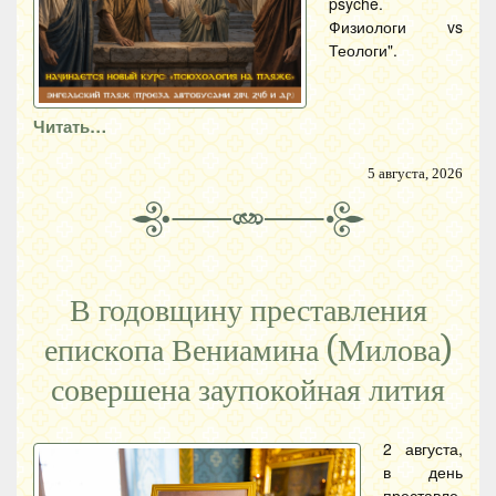
psyche.
Физиологи vs
Теологи".
Читать…
5 августа, 2026
В годовщину преставления
епископа Вениамина (Милова)
совершена заупокойная лития
2 августа,
в день
преставле