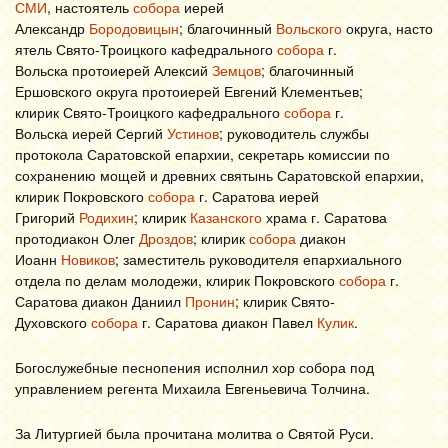
СМИ
, настоятель
собора
иерей
Александр
Бородовицын
;
благочинный
Вольского
округа,
насто
ятель Свято-Троицкого кафедрального
собора
г.
Вольска
протоиерей Алексий
Земцов
;
благочинный
Ершовского округа протоиерей Евгений Клементьев;
клирик
Свято-Троицкого кафедрального
собора
г.
Вольска
иерей Сергий
Устинов
; руководитель службы
протокола Саратовской епархии, секретарь комиссии по
сохранению мощей и древних святынь Саратовской епархии,
клирик Покровского
собора
г. Саратова иерей
Григорий
Родихин
; клирик
Казанского
храма г. Саратова
протодиакон Олег
Дроздов
;
клирик
собора
диакон
Иоанн
Новиков
; заместитель руководителя епархиального
отдела по делам молодежи, клирик Покровского
собора
г.
Саратова диакон Даниил
Пронин
; клирик Свято-
Духовского
собора
г. Саратова диакон Павел
Кулик
.
Богослужебные песнопения исполнил хор собора под
управлением регента Михаила Евгеньевича Толчина.
За Литургией была прочитана молитва о Святой Руси.