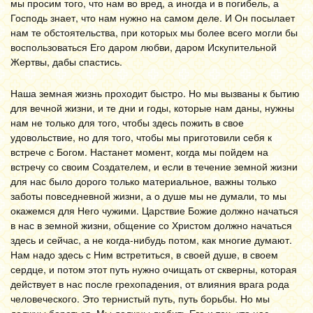
мы просим того, что нам во вред, а иногда и в погибель, а
Господь знает, что нам нужно на самом деле. И Он посылает
нам те обстоятельства, при которых мы более всего могли бы
воспользоваться Его даром любви, даром Искупительной
Жертвы, дабы спастись.
Наша земная жизнь проходит быстро. Но мы вызваны к бытию
для вечной жизни, и те дни и годы, которые нам даны, нужны
нам не только для того, чтобы здесь пожить в свое
удовольствие, но для того, чтобы мы приготовили себя к
встрече с Богом. Настанет момент, когда мы пойдем на
встречу со своим Создателем, и если в течение земной жизни
для нас было дорого только материальное, важны только
заботы повседневной жизни, а о душе мы не думали, то мы
окажемся для Него чужими. Царствие Божие должно начаться
в нас в земной жизни, общение со Христом должно начаться
здесь и сейчас, а не когда-нибудь потом, как многие думают.
Нам надо здесь с Ним встретиться, в своей душе, в своем
сердце, и потом этот путь нужно очищать от скверны, которая
действует в нас после грехопадения, от влияния врага рода
человеческого. Это тернистый путь, путь борьбы. Но мы