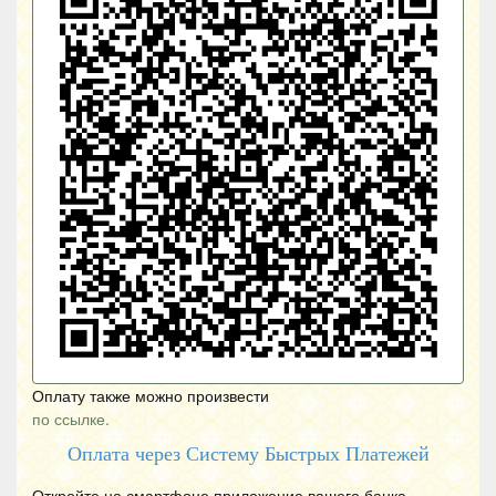
Оплату также можно произвести
по ссылке.
Оплата через Систему Быстрых Платежей
Откройте на смартфоне приложение вашего банка