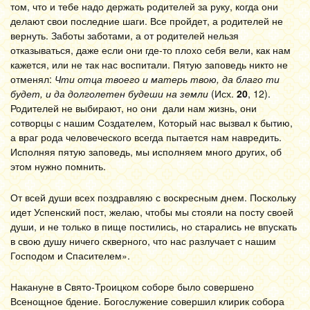
том, что и тебе надо держать родителей за руку, когда они
делают свои последние шаги. Все пройдет, а родителей не
вернуть. Заботы заботами, а от родителей нельзя
отказываться, даже если они где-то плохо себя вели, как нам
кажется, или не так нас воспитали. Пятую заповедь никто не
отменял:
Чти отца твоего и матерь твою, да благо ти
будет, и да долголетен будеши на земли
(Исх.
20
, 12).
Родителей не выбирают, но они дали нам жизнь, они
сотворцы с нашим Создателем, Который нас вызвал к бытию,
а враг рода человеческого всегда пытается нам навредить.
Исполняя пятую заповедь, мы исполняем много других, об
этом нужно помнить.
От всей души всех поздравляю с воскресным днем. Поскольку
идет Успенский пост, желаю, чтобы мы стояли на посту своей
души, и не только в пище постились, но старались не впускать
в свою душу ничего скверного, что нас разлучает с нашим
Господом и Спасителем».
Накануне в Свято-Троицком соборе было совершено
Всенощное бдение. Богослужение совершил клирик собора