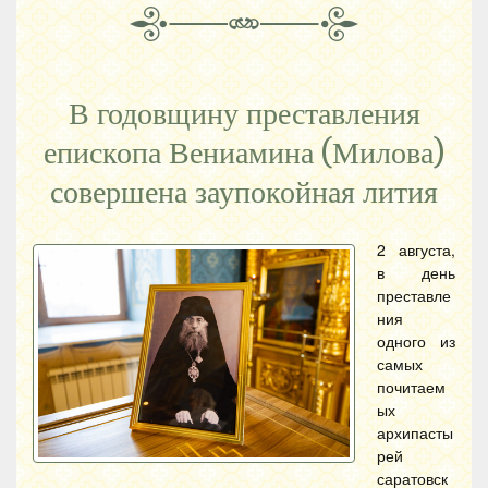
В годовщину преставления
епископа Вениамина (Милова)
совершена заупокойная лития
2 августа,
в день
преставле
ния
одного из
самых
почитаем
ых
архипасты
рей
саратовск