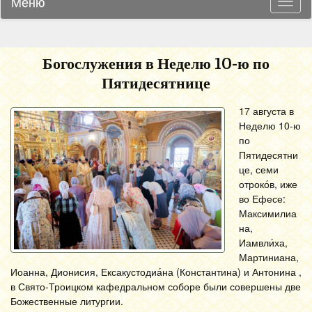
Меню
Навиг
Богослужения в Неделю 10-ю по
Пятидесятнице
17 августа в
Неделю 10-ю
по
Пятидесятни
це, семи
отроко́в, иже
во Ефесе:
Максимилиа
на,
Иамвли́ха,
Мартиниана,
Иоанна, Дионисия, Ексакустодиа́на (Константина) и Антонина ,
в Свято-Троицком кафедральном соборе были совершены две
Божественные литургии.