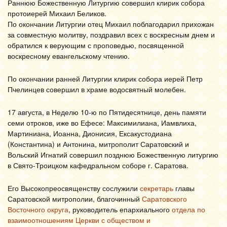
Раннюю Божественную Литургию совершил клирик собора
протоиерей Михаил Беликов.
По окончании Литургии отец Михаил поблагодарил прихожан
за совместную молитву, поздравил всех с воскресным днем и
обратился к верующим с проповедью, посвященной
воскресному евангельскому чтению.
По окончании ранней Литургии клирик собора иерей Петр
Пчелинцев совершил в храме водосвятный молебен.
17 августа, в Неделю 10-ю по Пятидесятнице, день памяти
семи отроков, иже во Ефесе: Максимилиана, Иамвлиха,
Мартиниана, Иоанна, Дионисия, Ексакустодиана
(Константина) и Антонина, митрополит Саратовский и
Вольский Игнатий совершил позднюю Божественную литургию
в Свято-Троицком кафедральном соборе г. Саратова.
Его Высокопреосвященству сослужили
секретарь
главы
Саратовской митрополии, благочинный
Саратовского
Восточного округа
, руководитель епархиального
отдела по
взаимоотношениям Церкви с обществом и