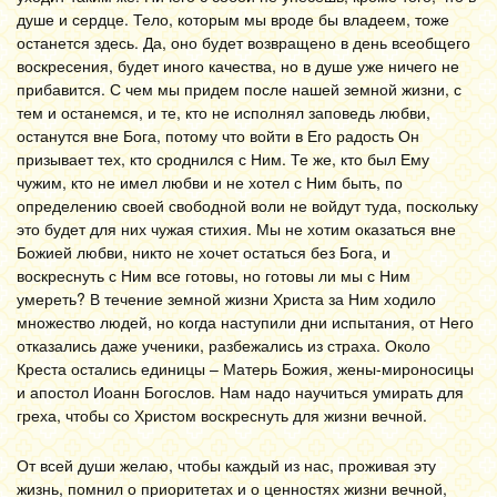
душе и сердце. Тело, которым мы вроде бы владеем, тоже
останется здесь. Да, оно будет возвращено в день всеобщего
воскресения, будет иного качества, но в душе уже ничего не
прибавится. С чем мы придем после нашей земной жизни, с
тем и останемся, и те, кто не исполнял заповедь любви,
останутся вне Бога, потому что войти в Его радость Он
призывает тех, кто сроднился с Ним. Те же, кто был Ему
чужим, кто не имел любви и не хотел с Ним быть, по
определению своей свободной воли не войдут туда, поскольку
это будет для них чужая стихия. Мы не хотим оказаться вне
Божией любви, никто не хочет остаться без Бога, и
воскреснуть с Ним все готовы, но готовы ли мы с Ним
умереть? В течение земной жизни Христа за Ним ходило
множество людей, но когда наступили дни испытания, от Него
отказались даже ученики, разбежались из страха. Около
Креста остались единицы – Матерь Божия, жены-мироносицы
и апостол Иоанн Богослов. Нам надо научиться умирать для
греха, чтобы со Христом воскреснуть для жизни вечной.
От всей души желаю, чтобы каждый из нас, проживая эту
жизнь, помнил о приоритетах и о ценностях жизни вечной,