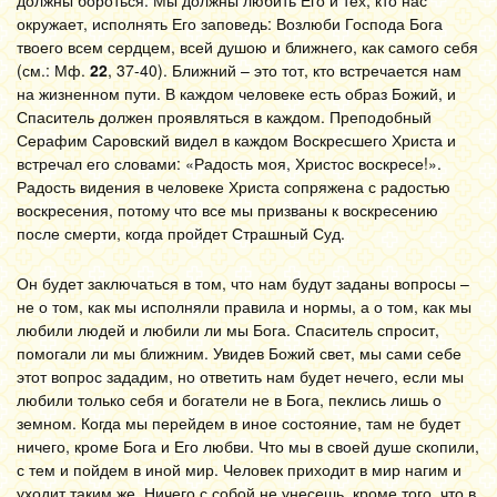
должны бороться. Мы должны любить Его и тех, кто нас
окружает, исполнять Его заповедь: Возлюби Господа Бога
твоего всем сердцем, всей душою и ближнего, как самого себя
(см.: Мф.
22
, 37-40). Ближний – это тот, кто встречается нам
на жизненном пути. В каждом человеке есть образ Божий, и
Спаситель должен проявляться в каждом. Преподобный
Серафим Саровский видел в каждом Воскресшего Христа и
встречал его словами: «Радость моя, Христос воскресе!».
Радость видения в человеке Христа сопряжена с радостью
воскресения, потому что все мы призваны к воскресению
после смерти, когда пройдет Страшный Суд.
Он будет заключаться в том, что нам будут заданы вопросы –
не о том, как мы исполняли правила и нормы, а о том, как мы
любили людей и любили ли мы Бога. Спаситель спросит,
помогали ли мы ближним. Увидев Божий свет, мы сами себе
этот вопрос зададим, но ответить нам будет нечего, если мы
любили только себя и богатели не в Бога, пеклись лишь о
земном. Когда мы перейдем в иное состояние, там не будет
ничего, кроме Бога и Его любви. Что мы в своей душе скопили,
с тем и пойдем в иной мир. Человек приходит в мир нагим и
уходит таким же. Ничего с собой не унесешь, кроме того, что в