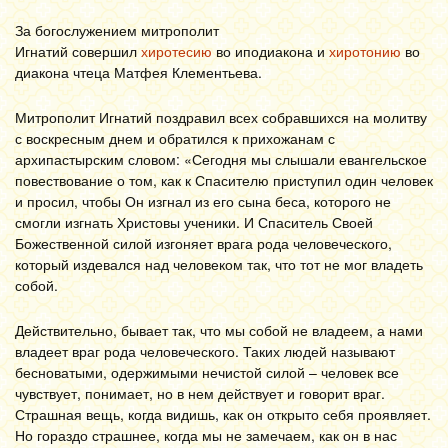
За богослужением митрополит
Игнатий совершил
хиротесию
во иподиакона и
хиротонию
во
диакона чтеца Матфея Клементьева.
Митрополит Игнатий поздравил всех собравшихся на молитву
с воскресным днем и обратился к прихожанам с
архипастырским словом: «Сегодня мы слышали евангельское
повествование о том, как к Спасителю приступил один человек
и просил, чтобы Он изгнал из его сына беса, которого не
смогли изгнать Христовы ученики. И Спаситель Своей
Божественной силой изгоняет врага рода человеческого,
который издевался над человеком так, что тот не мог владеть
собой.
Действительно, бывает так, что мы собой не владеем, а нами
владеет враг рода человеческого. Таких людей называют
бесноватыми, одержимыми нечистой силой – человек все
чувствует, понимает, но в нем действует и говорит враг.
Страшная вещь, когда видишь, как он открыто себя проявляет.
Но гораздо страшнее, когда мы не замечаем, как он в нас