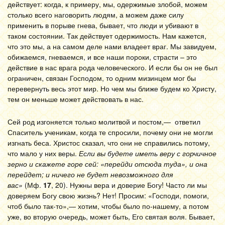
действует: когда, к примеру, мы, одержимые злобой, можем
столько всего наговорить людям, а можем даже силу
применить в порыве гнева, бывает, что люди и убивают в
таком состоянии. Так действует одержимость. Нам кажется,
что это мы, а на самом деле нами владеет враг. Мы завидуем,
обижаемся, гневаемся, и все наши пороки, страсти – это
действие в нас врага рода человеческого. И если бы он не был
ограничен, связан Господом, то одним мизинцем мог бы
перевернуть весь этот мир. Но чем мы ближе будем ко Христу,
тем он меньше может действовать в нас.
Сей род изгоняется только молитвой и постом,— ответил
Спаситель ученикам, когда те спросили, почему они не могли
изгнать беса. Христос сказал, что они не справились потому,
что мало у них веры.
Если вы будете иметь веру с горчичное
зерно и скажете горе сей: «перейди отсюда туда», и она
перейдет; и ничего не будет невозможного для
вас»
(Мф.
17
, 20). Нужны вера и доверие Богу! Часто ли мы
доверяем Богу свою жизнь? Нет! Просим: «Господи, помоги,
чтоб было так-то»,— хотим, чтобы было по-нашему, а потом
уже, во вторую очередь, может быть, Его святая воля. Бывает,