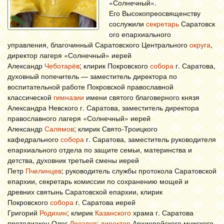
«Солнечный».
Его Высокопреосвященству
сослужили
секретарь
Саратовск
ого епархиального
управления, благочинный Саратовского Центрального
округа
,
директор лагеря «Солнечный» иерей
Александр
Чеботарёв
; клирик Покровского
собора
г. Саратова,
духовный попечитель — заместитель директора по
воспитательной работе Покровской православной
классической
гимназии
имени святого благоверного князя
Александра Невского г. Саратова, заместитель директора
православного лагеря «Солнечный» иерей
Александр
Салямов
;
клирик Свято-Троицкого
кафедрального
собора
г. Саратова, заместитель руководителя
епархиального отдела по защите семьи, материнства и
детства, духовник третьей смены иерей
Петр
Пчелинцев
; руководитель службы протокола Саратовской
епархии, секретарь комиссии по сохранению мощей и
древних святынь Саратовской епархии, клирик
Покровского
собора
г. Саратова иерей
Григорий
Родихин
; клирик
Казанского
храма г. Саратова
протодиакон Олег
Дроздов
;
директор
Архиерейского мужского