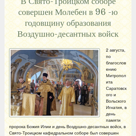
В Свято-Троицком соборе
совершен Молебен в 96 -ю
годовщину образования
Воздушно-десантных войск
2 августа,
по
благослов
ению
Митропол
ита
Саратовск
ого и
Вольского
Игнатия, в
день
памяти
пророка Божия Илии и день Воздушно-десантных войск, в
Свято-Троицком кафедральном соборе был совершен