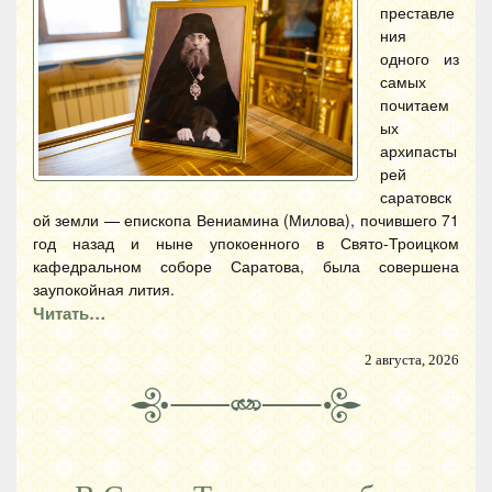
преставле
ния
одного из
самых
почитаем
ых
архипасты
рей
саратовск
ой земли — епископа Вениамина (Милова), почившего 71
год назад и ныне упокоенного в Свято-Троицком
кафедральном соборе Саратова, была совершена
заупокойная лития.
Читать…
2 августа, 2026