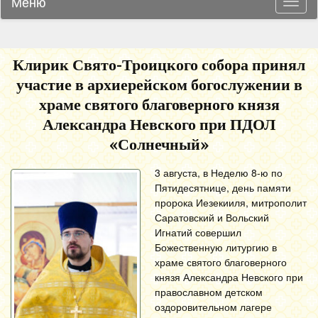
Меню
Навиг
Клирик Свято-Троицкого собора принял
участие в архиерейском богослужении в
храме святого благоверного князя
Александра Невского при ПДОЛ
«Солнечный»
3 августа, в
Неделю 8-ю по
Пятидесятнице, день памяти
пророка Иезекииля, митрополит
Саратовский и Вольский
Игнатий совершил
Божественную литургию в
храме святого благоверного
князя Александра Невского при
православном детском
оздоровительном лагере