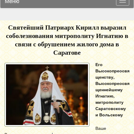
Меню
Навиг
Святейший Патриарх Кирилл выразил
соболезнования митрополиту Игнатию в
связи с обрушением жилого дома в
Саратове
Его
Высокопреосвя
щенству,
Высокопреосвя
щеннейшему
Игнатию,
митрополиту
Саратовскому
и Вольскому
Ваше