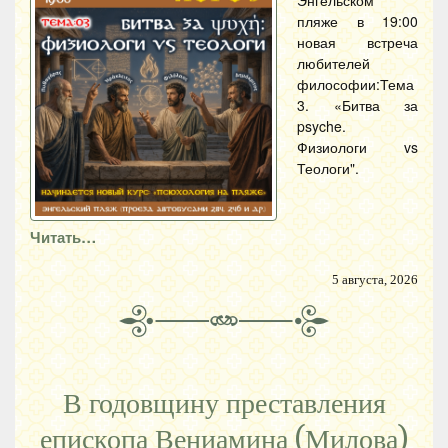
Энгельском
пляже в 19:00
новая встреча
любителей
философии:Тема
3. «Битва за
psyche.
Физиологи vs
Теологи".
Читать…
5 августа, 2026
В годовщину преставления
епископа Вениамина (Милова)