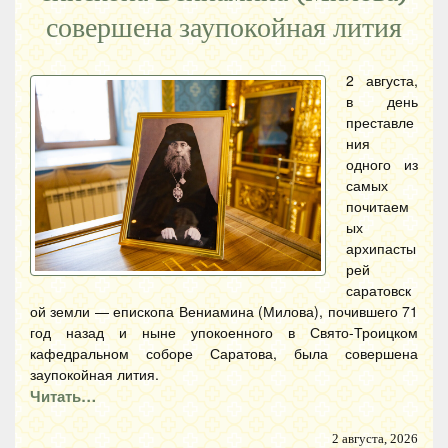
совершена заупокойная лития
2 августа,
в день
преставле
ния
одного из
самых
почитаем
ых
архипасты
рей
саратовск
ой земли — епископа Вениамина (Милова), почившего 71
год назад и ныне упокоенного в Свято-Троицком
кафедральном соборе Саратова, была совершена
заупокойная лития.
Читать…
2 августа, 2026