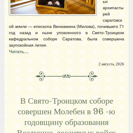
ых
архипасты
рей
саратовск
ой земли — епископа Вениамина (Милова), почившего 71
год назад и ныне упокоенного в Свято-Троицком
кафедральном соборе Саратова, была совершена
заупокойная лития.
Читать…
2 августа, 2026
В Свято-Троицком соборе
совершен Молебен в 96 -ю
годовщину образования
Воздушно-десантных войск