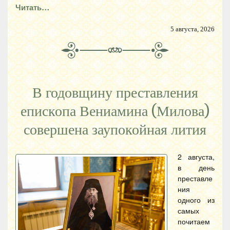
Читать…
5 августа, 2026
В годовщину преставления
епископа Вениамина (Милова)
совершена заупокойная лития
2 августа,
в день
преставле
ния
одного из
самых
почитаем