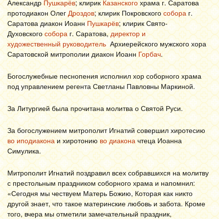
Александр
Пушкарёв
; клирик
Казанского
храма г. Саратова
протодиакон Олег
Дроздов
; клирик Покровского
собора
г.
Саратова диакон Иоанн
Пушкарёв
; клирик Свято-
Духовского
собора
г. Саратова,
директор и
художественный
руководитель
Архиерейского мужского хора
Саратовской митрополии диакон Иоанн
Горбач
.
Богослужебные песнопения исполнил хор соборного храма
под управлением регента Светланы Павловны Маркиной.
За Литургией была прочитана молитва о Святой Руси.
За богослужением митрополит Игнатий совершил хиротесию
во иподиакона
и хиротонию
во диакона
чтеца Иоанна
Симулика.
Митрополит Игнатий поздравил всех собравшихся на молитву
с престольным праздником соборного храма и напомнил:
«Сегодня мы чествуем Матерь Божию, Которая как никто
другой знает, что такое материнские любовь и забота. Кроме
того, вчера мы отметили замечательный праздник,