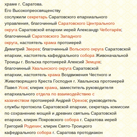
храме г. Саратова.
Его Высокопреосвященству
сослужили
секретарь
Саратовского епархиального
управления, благочинный
Саратовского Центрального
округа
Саратовской епархии иерей Александр
Чеботарёв
;
благочинный
Саратовского Западного
округа
, настоятель
храма
протоиерей
Димитрий
Зверев
; благочинный
Вольского округа
Саратовской
епархии, настоятель кафедрального
собора
Живоначальной
Троицы г. Вольска протоиерей Алексий
Земцов
;
благочинный
Хвалынского округа
Саратовской
епархии, настоятель
храма
Воздвижения Честного и
Животворящего Креста Господня г. Хвалынска протоиерей
Павел
Усов
; клирик
храма
, заместитель руководителя
епархиального
отдела по взаимодействию с
казачеством
протоиерей Андрей
Орехов
; руководитель
службы протокола Саратовской епархии, секретарь комиссии
по сохранению мощей и древних святынь Саратовской
епархии, клирик Покровского
собора
г. Саратова иерей
Григорий
Родихин
; клирик Свято-Троицкого
кафедрального
собора
г. Саратова протодиакон