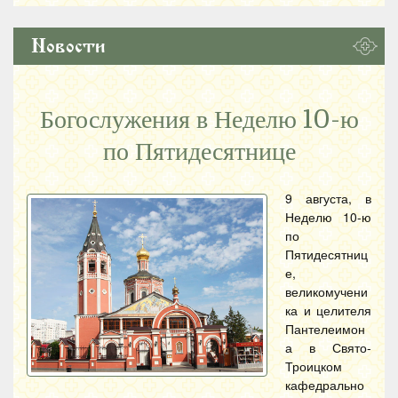
Новости
Богослужения в Неделю 10-ю
по Пятидесятнице
9 августа, в
Неделю 10-ю
по
Пятидесятниц
е,
великомучени
ка и целителя
Пантелеимон
а в Свято-
Троицком
кафедрально