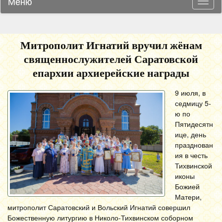
Меню
Навиг
Митрополит Игнатий вручил жёнам
священнослужителей Саратовской
епархии архиерейские награды
9 июля, в
седмицу 5-
ю по
Пятидесятн
ице, день
празднован
ия в честь
Тихвинской
иконы
Божией
Матери,
митрополит Саратовский и Вольский Игнатий совершил
Божественную литургию в Николо-Тихвинском соборном