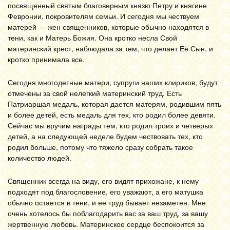
посвященный святым благоверным князю Петру и княгине
Февронии, покровителям семьи. И сегодня мы чествуем
матерей — жен священников, которые обычно находятся в
тени, как и Матерь Божия. Она кротко несла Свой
материнский крест, наблюдала за тем, что делает Её Сын, и
кротко принимала все.
Сегодня многодетные матери, супруги наших клириков, будут
отмечены за свой нелегкий материнский труд. Есть
Патриаршая медаль, которая дается матерям, родившим пять
и более детей, есть медаль для тех, кто родил более девяти.
Сейчас мы вручим награды тем, кто родил троих и четверых
детей, а на следующей неделе будем чествовать тех, кто
родил больше, потому что тяжело сразу собрать такое
количество людей.
Священник всегда на виду, его видят прихожане, к нему
подходят под благословение, его уважают, а его матушка
обычно остается в тени, и ее труд бывает незаметен. Мне
очень хотелось бы поблагодарить вас за ваш труд, за вашу
жертвенную любовь. Материнское сердце беспокоится за