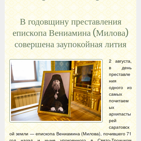
В годовщину преставления
епископа Вениамина (Милова)
совершена заупокойная лития
2 августа,
в день
преставле
ния
одного из
самых
почитаем
ых
архипасты
рей
саратовск
ой земли — епископа Вениамина (Милова), почившего 71
год назад и ныне упокоенного в Свято-Троицком