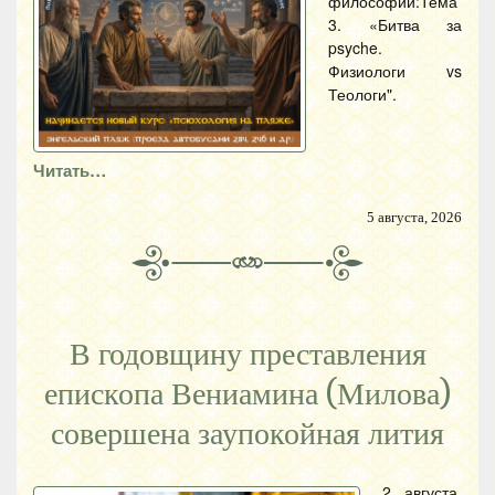
философии:Тема
3. «Битва за
psyche.
Физиологи vs
Теологи".
Читать…
5 августа, 2026
В годовщину преставления
епископа Вениамина (Милова)
совершена заупокойная лития
2 августа,