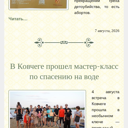
прекращении греха
детоубийства, то есть
абортов.
Читать…
7 августа, 2026
В Ковчеге прошел мастер-класс
по спасению на воде
4 августа
встреча в
Ковчеге
прошла в
необычном
ключе —
привычный