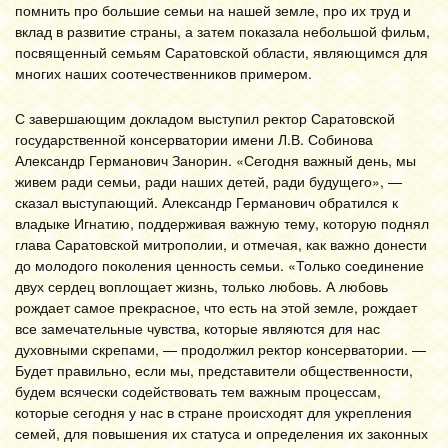
помнить про большие семьи на нашей земле, про их труд и
вклад в развитие страны, а затем показала небольшой фильм,
посвященный семьям Саратовской области, являющимся для
многих наших соотечественников примером.
С завершающим докладом выступил ректор Саратовской
государственной консерватории имени Л.В. Собинова
Александр Германович Занорин. «Сегодня важный день, мы
живем ради семьи, ради наших детей, ради будущего», —
сказал выступающий. Александр Германович обратился к
владыке Игнатию, поддерживая важную тему, которую поднял
глава Саратовской митрополии, и отмечая, как важно донести
до молодого поколения ценность семьи. «Только соединение
двух сердец воплощает жизнь, только любовь. А любовь
рождает самое прекрасное, что есть на этой земле, рождает
все замечательные чувства, которые являются для нас
духовными скрепами, — продолжил ректор консерватории. —
Будет правильно, если мы, представители общественности,
будем всячески содействовать тем важным процессам,
которые сегодня у нас в стране происходят для укрепления
семей, для повышения их статуса и определения их законных