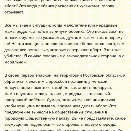
аборт? Это когда ребенка расчленяют кусачками, голову
отрывают.
Все мы знаем ситуации, когда малолетние или нерадивые
мамы родили, а потом выкинули ребенка. Это показывают по
телевизору, мы все ужасаемся, думаем: как же так, в тюрьму
ее! Но эти женщины не сделали ничего более страшного, чем
делают все остальные, которые совершают аборт. Это тоже
убийство. Я сейчас говорю не о законодательной стороне, а о
моральной.
В своей первой епархии, на территории Ростовской области, я
обратился к властям с просьбой поставить у женской
консультации памятник, такой же, как стоит в Беларуси, —
мама опустила голову, плачет, и рядом — стеклянный
прозрачный ребёнок. Думаю, замечательная инициатива —
чтобы женщина подумала, прежде чем делать аборт. Это
предложение вынесли на общественные слушания в
городскую Общественную палату. Вы не представляете, какое
возмущение поднялось — со стороны, в первую очередь,
женской части коллектива. «Зачем женщину травмировать?»