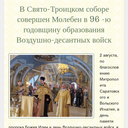
В Свято-Троицком соборе
совершен Молебен в 96 -ю
годовщину образования
Воздушно-десантных войск
2 августа,
по
благослов
ению
Митропол
ита
Саратовск
ого и
Вольского
Игнатия, в
день
памяти
пророка Божия Илии и день Воздушно-десантных войск, в