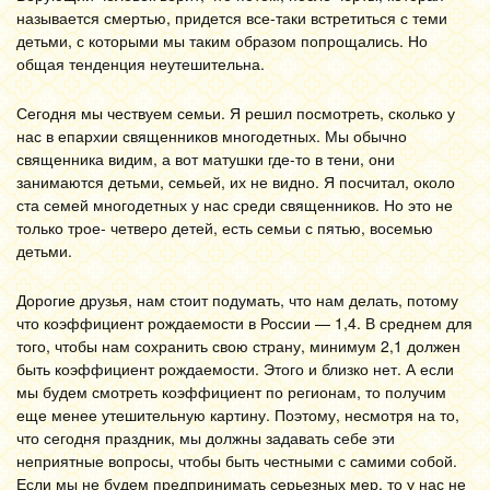
называется смертью, придется все-таки встретиться с теми
детьми, с которыми мы таким образом попрощались. Но
общая тенденция неутешительна.
Сегодня мы чествуем семьи. Я решил посмотреть, сколько у
нас в епархии священников многодетных. Мы обычно
священника видим, а вот матушки где-то в тени, они
занимаются детьми, семьей, их не видно. Я посчитал, около
ста семей многодетных у нас среди священников. Но это не
только трое- четверо детей, есть семьи с пятью, восемью
детьми.
Дорогие друзья, нам стоит подумать, что нам делать, потому
что коэффициент рождаемости в России — 1,4. В среднем для
того, чтобы нам сохранить свою страну, минимум 2,1 должен
быть коэффициент рождаемости. Этого и близко нет. А если
мы будем смотреть коэффициент по регионам, то получим
еще менее утешительную картину. Поэтому, несмотря на то,
что сегодня праздник, мы должны задавать себе эти
неприятные вопросы, чтобы быть честными с самими собой.
Если мы не будем предпринимать серьезных мер, то у нас не