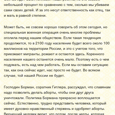
небольшой процент по сравнению с тем, сколько мы убиваем
сами своих детей. И за это несут ответственность как отец, так
и мать в равной степени.
Может быть, не совсем хорошо говорить об этом сегодня, но
специальная военная операция очень многие проблемы
оголила перед нашим обществом. Если такая тенденция
продолжится, то в 2100 году население будет всего около 100
миллионов на территории России, и это с учетом того, что
приезжают мигранты, рожают и остаются здесь. Коренного
населения нашего останется очень мало. Поэтому есть о чем
подумать, есть над чем работать. Если мы оставим ситуацию
так, как она сейчас идет, нас просто не будет. Во всяком
случае, той нашей России не будет.
Господин Борман, соратник Гитлера, рассуждал, что славянам
надо позволить делать аборты, чтобы они друг друга
уничтожали. Политика Бормана прекрасно воплощается
сейчас. Естественно, трудно представить человека, который
имеет духовно-нравственный стержень и одобряет аборты.
Верующий человек верит, что потом, после черты, которая