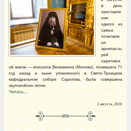
в день
преставле
ния
одного из
самых
почитаем
ых
архипасты
рей
саратовск
ой земли — епископа Вениамина (Милова), почившего 71
год назад и ныне упокоенного в Свято-Троицком
кафедральном соборе Саратова, была совершена
заупокойная лития.
Читать…
2 августа, 2026