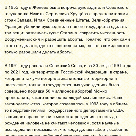
В 1955 году в Женеве была встреча руководителя Советского
государства Никиты Сергеевича Хрущёва с представителями
стран Запада. И там Соединённые Штаты, Великобритания,
Франция убедили руководителя нашего государства сделать
три вещи: развенчать культ Сталина, сократить численность
Вооруженных сил и разрешить аборты. Понятно, что они сами
этого не делали, где-то в шестидесятых, где-то в семидесятых
только разрешили делать аборты.
В 1991 году распался Советский Союз, и за 30 лет, с 1991 года
по 2021 год, на территории Российской Федерации, в стране,
которая и так уже потеряла значительные территории и
население, только в государственных учреждениях было
совершено порядка 50 миллионов абортов! Можно
представить, какого количества людей мы лишились. Наше
законодательство, которое создавалось в 1993 году в общем-
то представителями Государственного департамента США,
защищает право жизни с момента рождения, то есть до
рождения человека не считают человеком, хотя научные
исследования показывают, что когда делают аборт, особенно
на позднем сроке, ребенок безмолвно кричит. А что такое