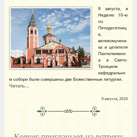
9 августа, в
Неделю 10-ю
по
Пятидесятниц
е,
великомучени
ка и целителя
Пантелеимон
а в Свято-
Троицком
кафедрально
м соборе были совершены две Божественные литургии.
Читать…
9 августа, 2026
Ковчег приглашает на встречу