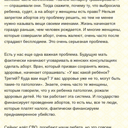
— спрашивали они. Тогда скажите, почему ту, что выбросила
ребенка, судят, а на аборт у женщины есть право? Нельзя
запретом абортов эту проблему решить, но тем не менее
нужно называть вещи своими именами. Жизнь начинается
гораздо раньше, чем человек рождается. И многие женщины,
которые совершили аборт, очень жалеют, очень часто после
страдают бесплодием. Это очень серьезная проблема.
Есть у нас еще одна важная проблема. Будущую мать
фактически начинают уговаривать в женских консультациях
сделать аборт. Врач, который призван сохранять жизнь,
здоровье, начинает спрашивать: «У вас какой ребёнок?
Третий? Куда вам еще? У вас здоровье уже не то, могут быть
такие-то патологии». Знаете, очень часто те женщины,
которым говорили, что у их ребенка патологии, рожали
здоровых детей. Но так работает эта система. И государство
финансирует проведение абортов, то есть мы, все те люди,
которые платят налоги, фактически финансируем
преднамеренное убийство.
Сейчас идёт СВО, погибают наши ребята, но это совсем