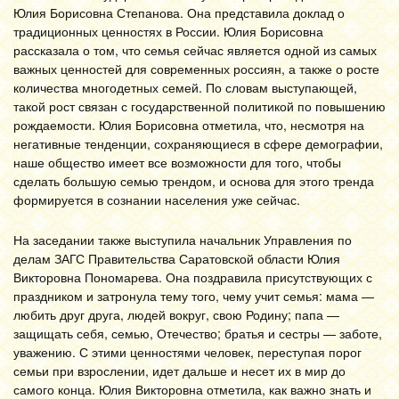
Юлия Борисовна Степанова. Она представила доклад о
традиционных ценностях в России. Юлия Борисовна
рассказала о том, что семья сейчас является одной из самых
важных ценностей для современных россиян, а также о росте
количества многодетных семей. По словам выступающей,
такой рост связан с государственной политикой по повышению
рождаемости. Юлия Борисовна отметила, что, несмотря на
негативные тенденции, сохраняющиеся в сфере демографии,
наше общество имеет все возможности для того, чтобы
сделать большую семью трендом, и основа для этого тренда
формируется в сознании населения уже сейчас.
На заседании также выступила начальник Управления по
делам ЗАГС Правительства Саратовской области Юлия
Викторовна Пономарева. Она поздравила присутствующих с
праздником и затронула тему того, чему учит семья: мама —
любить друг друга, людей вокруг, свою Родину; папа —
защищать себя, семью, Отечество; братья и сестры — заботе,
уважению. С этими ценностями человек, переступая порог
семьи при взрослении, идет дальше и несет их в мир до
самого конца. Юлия Викторовна отметила, как важно знать и