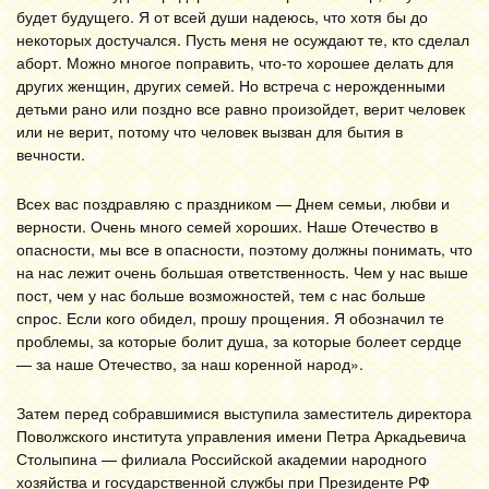
будет будущего. Я от всей души надеюсь, что хотя бы до
некоторых достучался. Пусть меня не осуждают те, кто сделал
аборт. Можно многое поправить, что-то хорошее делать для
других женщин, других семей. Но встреча с нерожденными
детьми рано или поздно все равно произойдет, верит человек
или не верит, потому что человек вызван для бытия в
вечности.
Всех вас поздравляю с праздником — Днем семьи, любви и
верности. Очень много семей хороших. Наше Отечество в
опасности, мы все в опасности, поэтому должны понимать, что
на нас лежит очень большая ответственность. Чем у нас выше
пост, чем у нас больше возможностей, тем с нас больше
спрос. Если кого обидел, прошу прощения. Я обозначил те
проблемы, за которые болит душа, за которые болеет сердце
— за наше Отечество, за наш коренной народ».
Затем перед собравшимися выступила заместитель директора
Поволжского института управления имени Петра Аркадьевича
Столыпина — филиала Российской академии народного
хозяйства и государственной службы при Президенте РФ