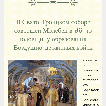
В Свято-Троицком соборе
совершен Молебен в 96 -ю
годовщину образования
Воздушно-десантных войск
2 августа,
по
благослов
ению
Митропол
ита
Саратовск
ого и
Вольского
Игнатия, в