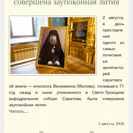
совершена заупокойная лития
2 августа,
в день
преставле
ния
одного из
самых
почитаем
ых
архипасты
рей
саратовск
ой земли — епископа Вениамина (Милова), почившего 71
год назад и ныне упокоенного в Свято-Троицком
кафедральном соборе Саратова, была совершена
заупокойная лития.
Читать…
2 августа, 2026