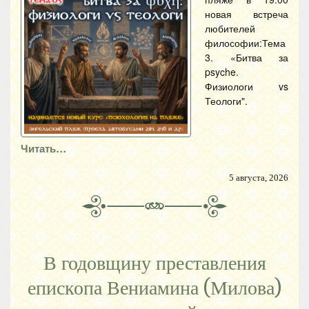
новая встреча
любителей
философии:Тема
3. «Битва за
psyche.
Физиологи vs
Теологи".
Читать…
5 августа, 2026
В годовщину преставления
епископа Вениамина (Милова)