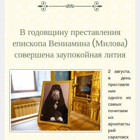
В годовщину преставления
епископа Вениамина (Милова)
совершена заупокойная лития
2 августа,
в день
преставле
ния
одного из
самых
почитаем
ых
архипасты
рей
саратовск