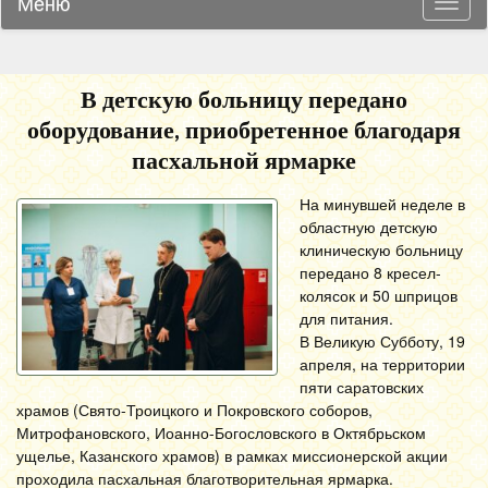
Меню
Навиг
В детскую больницу передано
оборудование, приобретенное благодаря
пасхальной ярмарке
На минувшей неделе в
областную детскую
клиническую больницу
передано 8 кресел-
колясок и 50 шприцов
для питания.
В Великую Субботу, 19
апреля, на территории
пяти саратовских
храмов (Свято-Троицкого и Покровского соборов,
Митрофановского, Иоанно-Богословского в Октябрьском
ущелье, Казанского храмов) в рамках миссионерской акции
проходила пасхальная благотворительная ярмарка.