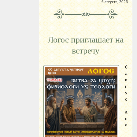
6 августа, 2026
Логос приглашает на
встречу
6
а
в
г
у
с
т
а
н
а