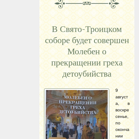
В Свято-Троицком
соборе будет совершен
Молебен о
прекращении греха
детоубийства
9
август
а, в
воскре
сенье,
по
оконча
нии