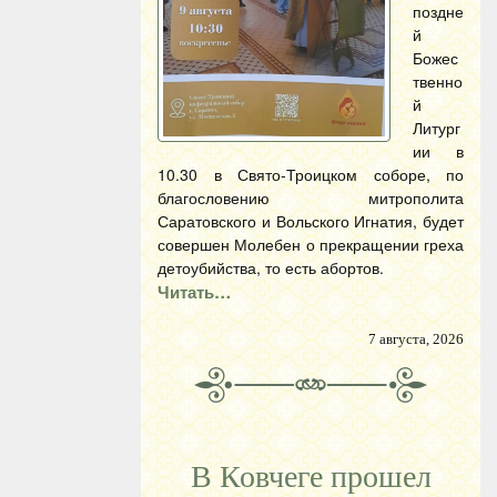
поздне
й
Божес
твенно
й
Литург
ии в
10.30 в Свято-Троицком соборе, по
благословению митрополита
Саратовского и Вольского Игнатия, будет
совершен Молебен о прекращении греха
детоубийства, то есть абортов.
Читать…
7 августа, 2026
В Ковчеге прошел