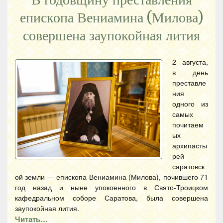
В годовщину преставления
епископа Вениамина (Милова)
совершена заупокойная лития
2 августа,
в день
преставле
ния
одного из
самых
почитаем
ых
архипасты
рей
саратовск
ой земли — епископа Вениамина (Милова), почившего 71
год назад и ныне упокоенного в Свято-Троицком
кафедральном соборе Саратова, была совершена
заупокойная лития.
Читать…