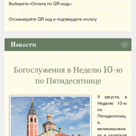
Выберите«Оплата по
QR
-коду»
Отсканируйте
QR
код и подтвердите оплату
Новости
Богослужения в Неделю 10-ю
по Пятидесятнице
9 августа, в
Неделю 10-ю
по
Пятидесятниц
е,
великомучени
ка и целителя