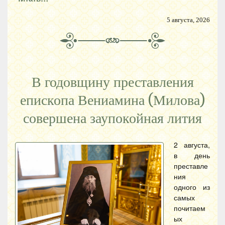
5 августа, 2026
В годовщину преставления
епископа Вениамина (Милова)
совершена заупокойная лития
2 августа,
в день
преставле
ния
одного из
самых
почитаем
ых