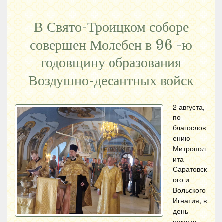
В Свято-Троицком соборе
совершен Молебен в 96 -ю
годовщину образования
Воздушно-десантных войск
2 августа,
по
благослов
ению
Митропол
ита
Саратовск
ого и
Вольского
Игнатия, в
день
памяти