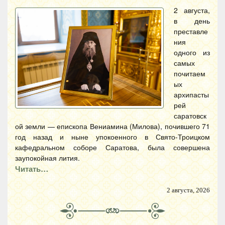
2 августа,
в день
преставле
ния
одного из
самых
почитаем
ых
архипасты
рей
саратовск
ой земли — епископа Вениамина (Милова), почившего 71
год назад и ныне упокоенного в Свято-Троицком
кафедральном соборе Саратова, была совершена
заупокойная лития.
Читать…
2 августа, 2026