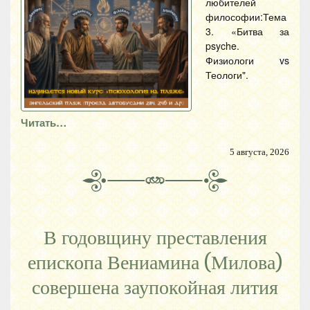
любителей
философии:Тема
3. «Битва за
psyche.
Физиологи vs
Теологи".
Читать…
5 августа, 2026
В годовщину преставления
епископа Вениамина (Милова)
совершена заупокойная лития