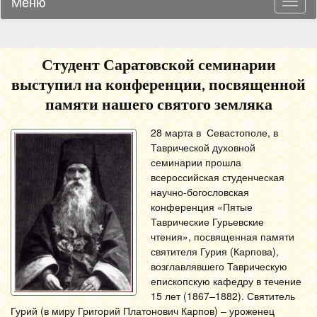
Меню
Навиг
Студент Саратовской семинарии
выступил на конференции, посвященной
памяти нашего святого земляка
28 марта в Севастополе, в
Таврической духовной
семинарии прошла
всероссийская студенческая
научно-богословская
конференция «Пятые
Таврические Гурьевские
чтения», посвященная памяти
святителя Гурия (Карпова),
возглавлявшего Таврическую
епископскую кафедру в течение
15 лет (1867–1882). Святитель
Гурий (в миру Григорий Платонович Карпов) – уроженец