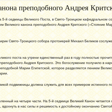
анона преподобного Андрея Критс
тка 5-й седмицы Великого Поста, в Свято-Троицком кафедральном с
ем Великого канона преподобного Андрея Критского («Стояние Ма
ирик Свято-Троицкого собора протоиерей Михаил Беликов сослуж
ликого поста на утрени единственный раз в году полностью прочи
преподобного Андрея Критского. Это богослужение получило в нар
реподобной Марии Египетской, которое разделяется пением Велико
арии.
ликой подвижницы должна служить для всех примером истинного п
еленный на четыре части. На 5-й седмице Великий Канон читается
а, вдохнуть в нас силы и решимость к достойному окончанию Свято