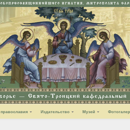
СОКОПРЕОСВЯЩЕННЕЙШЕГО ИГНАТИЯ, МИТРОПОЛИТА САРА
дворье — Свято-Троицкий кафедральный с
 православия
Издательство
Музей
Фотогале