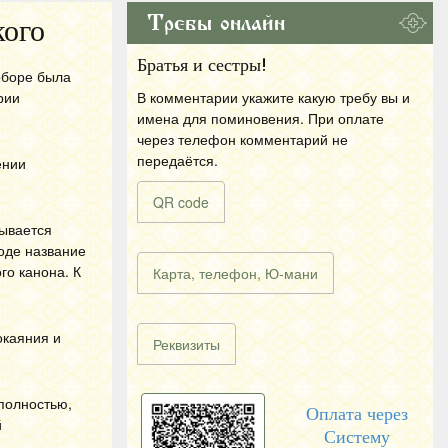
Требы онлайн
кого
Братья и сестры!
оборе была
рии
В комментарии укажите какую требу вы и
имена для поминовения. При оплате
через телефон комментарий не
передаётся.
ении
QR code
тывается
оде название
го канона. К
Карта, телефон, Ю-мани
окаяния и
Реквизиты
 полностью,
Оплата через
й
Систему