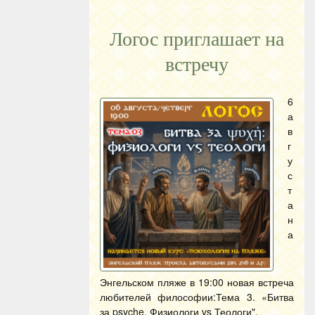
Логос приглашает на
встречу
6
а
в
г
у
с
т
а
н
а
Энгельском пляже в 19:00 новая встреча
любителей философии:Тема 3. «Битва
за psyche. Физиологи vs Теологи".