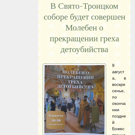
В Свято-Троицком
соборе будет совершен
Молебен о
прекращении греха
детоубийства
9
август
а, в
воскре
сенье,
по
оконча
нии
поздне
й
Божес
твенно