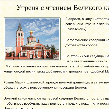
Утреня с чтением Великого к
2 апреля, в канун четвер
совершена Утреня с чтени
Египетской»).
Богослужение совершил кл
духовенства собора.
Во вторник 5-й седмицы Ве
Великий покаянный канон 
«Мари́ино стояние» по причине чтения за этой службой жития п
концу каждой песни также добавляются тропари преподобной М
Жизнь Марии Египетской, прежде великой грешницы, а затем ве
убеждать всех в неизреченном милосердии Божием.
Великий канон читался на первой седмице Великого поста, разд
чтобы вновь возбудить нашу ревность к подвигу покаяния и пост
Четыредесятницы.