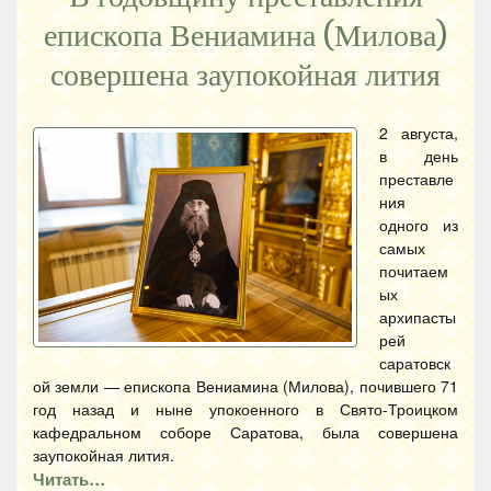
епископа Вениамина (Милова)
совершена заупокойная лития
2 августа,
в день
преставле
ния
одного из
самых
почитаем
ых
архипасты
рей
саратовск
ой земли — епископа Вениамина (Милова), почившего 71
год назад и ныне упокоенного в Свято-Троицком
кафедральном соборе Саратова, была совершена
заупокойная лития.
Читать…