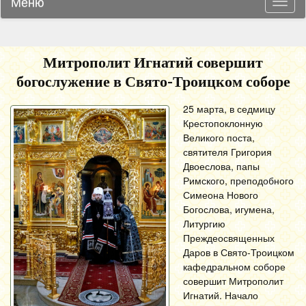
Меню
Навиг
Митрополит Игнатий совершит
богослужение в Свято-Троицком соборе
25 марта, в седмицу
Крестопоклонную
Великого поста,
святителя Григория
Двоеслова, папы
Римского, преподобного
Симеона Нового
Богослова, игумена,
Литургию
Преждеосвященных
Даров в Свято-Троицком
кафедральном соборе
совершит Митрополит
Игнатий. Начало