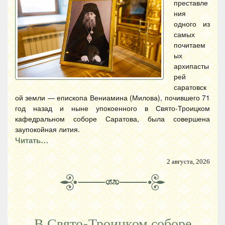
преставле
ния
одного из
самых
почитаем
ых
архипасты
рей
саратовск
ой земли — епископа Вениамина (Милова), почившего 71
год назад и ныне упокоенного в Свято-Троицком
кафедральном соборе Саратова, была совершена
заупокойная лития.
Читать…
2 августа, 2026
В Свято-Троицком соборе