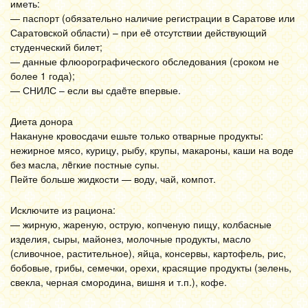
иметь:
— паспорт (обязательно наличие регистрации в Саратове или
Саратовской области) – при еë отсутствии действующий
студенческий билет;
— данные флюорографического обследования (сроком не
более 1 года);
— СНИЛС – если вы сдаëте впервые.
Диета донора
Накануне кровосдачи ешьте только отварные продукты:
нежирное мясо, курицу, рыбу, крупы, макароны, каши на воде
без масла, лëгкие постные супы.
Пейте больше жидкости — воду, чай, компот.
Исключите из рациона:
— жирную, жареную, острую, копченую пищу, колбасные
изделия, сыры, майонез, молочные продукты, масло
(сливочное, растительное), яйца, консервы, картофель, рис,
бобовые, грибы, семечки, орехи, красящие продукты (зелень,
свекла, черная смородина, вишня и т.п.), кофе.