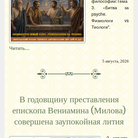
философии:Тема
3. «Битва за
psyche.
Физиологи vs
Теологи".
Читать…
5 августа, 2026
В годовщину преставления
епископа Вениамина (Милова)
совершена заупокойная лития
2 августа,