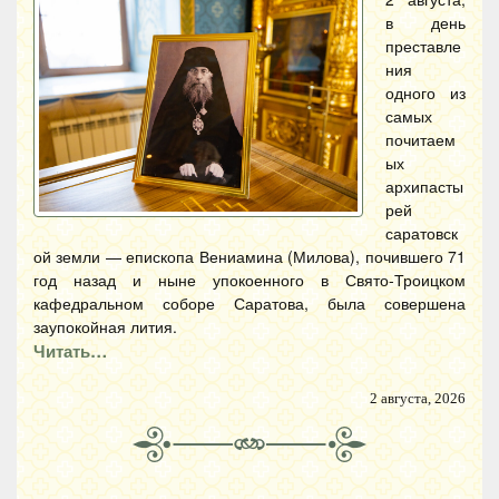
в день
преставле
ния
одного из
самых
почитаем
ых
архипасты
рей
саратовск
ой земли — епископа Вениамина (Милова), почившего 71
год назад и ныне упокоенного в Свято-Троицком
кафедральном соборе Саратова, была совершена
заупокойная лития.
Читать…
2 августа, 2026