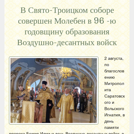
В Свято-Троицком соборе
совершен Молебен в 96 -ю
годовщину образования
Воздушно-десантных войск
2 августа,
по
благослов
ению
Митропол
ита
Саратовск
ого и
Вольского
Игнатия, в
день
памяти
пророка Божия Илии и день Воздушно-десантных войск, в