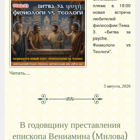
пляже в 19:00
новая встреча
любителей
философии:Тема
3. «Битва за
psyche.
Физиологи vs
Теологи".
Читать…
5 августа, 2026
В годовщину преставления
епископа Вениамина (Милова)