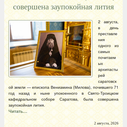
совершена заупокойная лития
2 августа,
в день
преставле
ния
одного из
самых
почитаем
ых
архипасты
рей
саратовск
ой земли — епископа Вениамина (Милова), почившего 71
год назад и ныне упокоенного в Свято-Троицком
кафедральном соборе Саратова, была совершена
заупокойная лития.
Читать…
2 августа, 2026