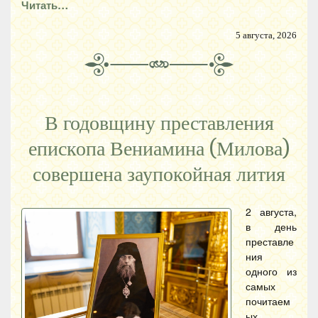
Читать…
5 августа, 2026
В годовщину преставления
епископа Вениамина (Милова)
совершена заупокойная лития
2 августа,
в день
преставле
ния
одного из
самых
почитаем
ых