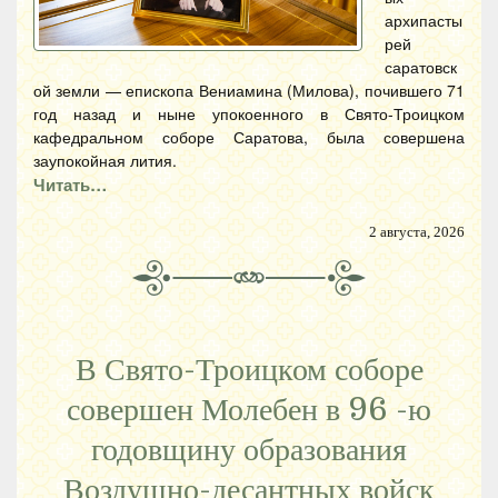
архипасты
рей
саратовск
ой земли — епископа Вениамина (Милова), почившего 71
год назад и ныне упокоенного в Свято-Троицком
кафедральном соборе Саратова, была совершена
заупокойная лития.
Читать…
2 августа, 2026
В Свято-Троицком соборе
совершен Молебен в 96 -ю
годовщину образования
Воздушно-десантных войск