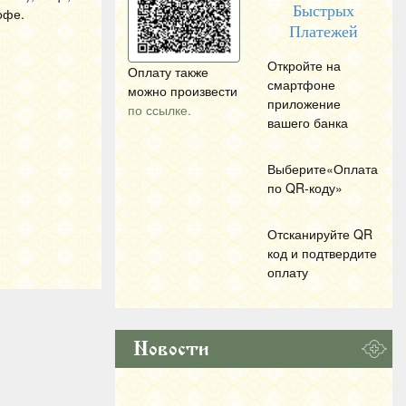
Быстрых
офе.
Платежей
Откройте на
Оплату также
смартфоне
можно произвести
приложение
по ссылке.
вашего банка
Выберите«Оплата
по
QR
-коду»
Отсканируйте
QR
код и подтвердите
оплату
Новости