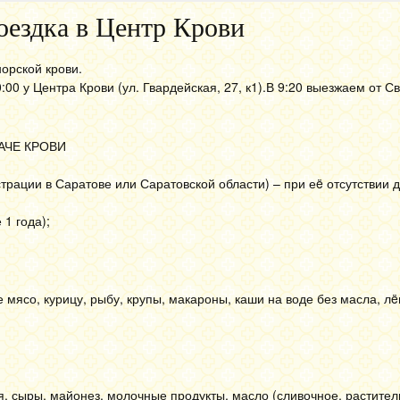
оездка в Центр Крови
орской крови.
:00 у Центра Крови (ул. Гвардейская, 27, к1).В 9:20 выезжаем от С
АЧЕ КРОВИ
трации в Саратове или Саратовской области) – при еë отсутствии
1 года);
мясо, курицу, рыбу, крупы, макароны, каши на воде без масла, лë
 сыры, майонез, молочные продукты, масло (сливочное, раститель