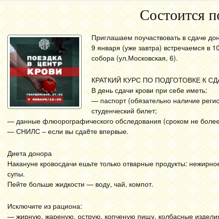
Состоится п
Приглашаем поучаствовать в сдаче дон
9 января (уже завтра) встречаемся в 10
собора (ул.Московская, 6).
КРАТКИЙ КУРС ПО ПОДГОТОВКЕ К СД
В день сдачи крови при себе иметь:
— паспорт (обязательно наличие регис
студенческий билет;
— данные флюорографического обследования (сроком не более 
— СНИЛС – если вы сдаëте впервые.
Диета донора
Накануне кровосдачи ешьте только отварные продукты: нежирное 
супы.
Пейте больше жидкости — воду, чай, компот.
Исключите из рациона:
— жирную, жареную, острую, копченую пищу, колбасные изделия,