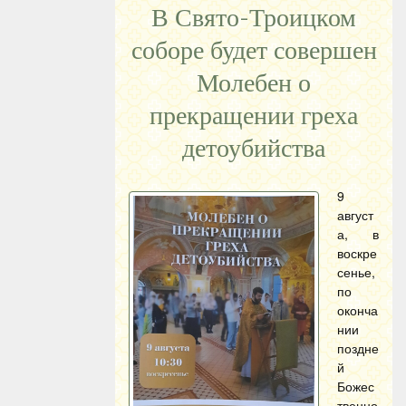
В Свято-Троицком
соборе будет совершен
Молебен о
прекращении греха
детоубийства
9
август
а, в
воскре
сенье,
по
оконча
нии
поздне
й
Божес
твенно