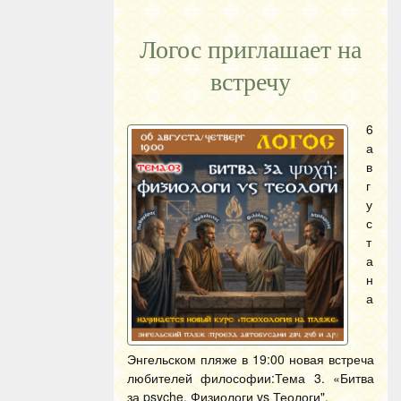
Логос приглашает на
встречу
6
а
в
г
у
с
т
а
н
а
Энгельском пляже в 19:00 новая встреча
любителей философии:Тема 3. «Битва
за psyche. Физиологи vs Теологи".