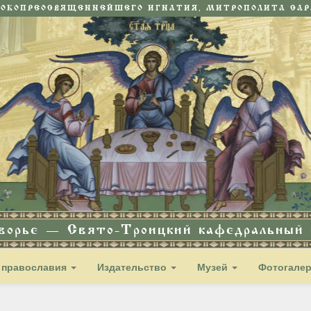
СОКОПРЕОСВЯЩЕННЕЙШЕГО ИГНАТИЯ, МИТРОПОЛИТА САРА
дворье — Свято-Троицкий кафедральный с
 православия
Издательство
Музей
Фотогале