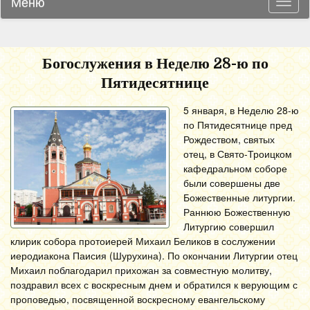
Меню
Навиг
Богослужения в Неделю 28-ю по
Пятидесятнице
5 января, в Неделю 28-ю
по Пятидесятнице пред
Рождеством, святых
отец, в Свято-Троицком
кафедральном соборе
были совершены две
Божественные литургии.
Раннюю Божественную
Литургию совершил
клирик собора протоиерей Михаил Беликов в сослужении
иеродиакона Паисия (Шурухина). По окончании Литургии отец
Михаил поблагодарил прихожан за совместную молитву,
поздравил всех с воскресным днем и обратился к верующим с
проповедью, посвященной воскресному евангельскому