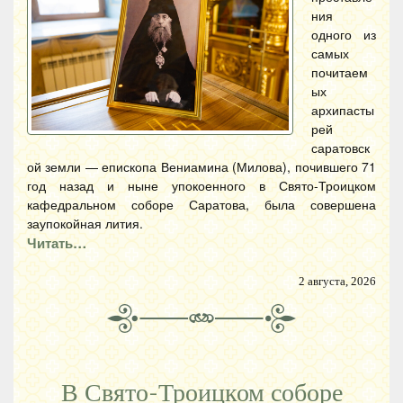
ния
одного из
самых
почитаем
ых
архипасты
рей
саратовск
ой земли — епископа Вениамина (Милова), почившего 71
год назад и ныне упокоенного в Свято-Троицком
кафедральном соборе Саратова, была совершена
заупокойная лития.
Читать…
2 августа, 2026
В Свято-Троицком соборе