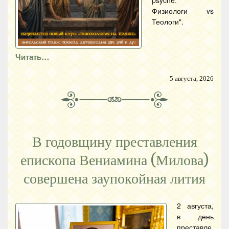
psyche.
Физиологи vs
Теологи".
Читать…
5 августа, 2026
В годовщину преставления
епископа Вениамина (Милова)
совершена заупокойная лития
2 августа,
в день
преставле