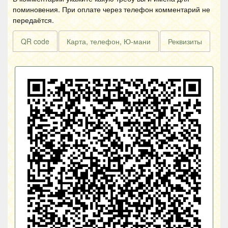
поминовения. При оплате через телефон комментарий не
передаётся.
QR code
Карта, телефон, Ю-мани
Реквизиты