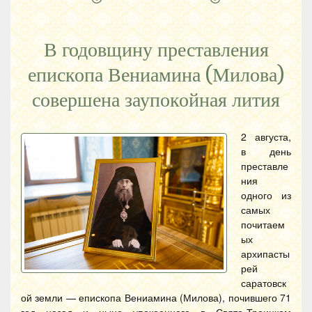
В годовщину преставления
епископа Вениамина (Милова)
совершена заупокойная лития
2 августа,
в день
преставле
ния
одного из
самых
почитаем
ых
архипасты
рей
саратовск
ой земли — епископа Вениамина (Милова), почившего 71
год назад и ныне упокоенного в Свято-Троицком