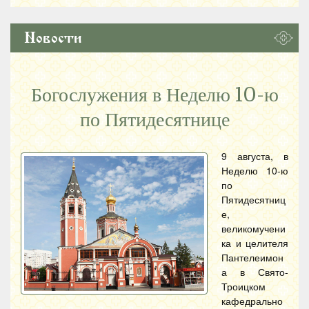
Новости
Богослужения в Неделю 10-ю
по Пятидесятнице
9 августа, в
Неделю 10-ю
по
Пятидесятниц
е,
великомучени
ка и целителя
Пантелеимон
а в Свято-
Троицком
кафедрально