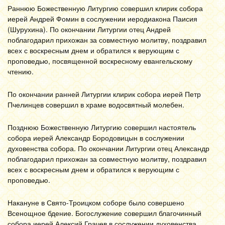
Раннюю Божественную Литургию совершил клирик собора
иерей Андрей Фомин в сослужении иеродиакона Паисия
(Шурухина). По окончании Литургии отец Андрей
поблагодарил прихожан за совместную молитву, поздравил
всех с воскресным днем и обратился к верующим с
проповедью, посвященной воскресному евангельскому
чтению.
По окончании ранней Литургии клирик собора иерей Петр
Пчелинцев совершил в храме водосвятный молебен.
Позднюю Божественную Литургию совершил настоятель
собора иерей Александр Бородовицын в сослужении
духовенства собора. По окончании Литургии отец Александр
поблагодарил прихожан за совместную молитву, поздравил
всех с воскресным днем и обратился к верующим с
проповедью.
Накануне в Свято-Троицком соборе было совершено
Всенощное бдение. Богослужение совершил благочинный
собора иерей Алексий Грачев в сослужении духовенства