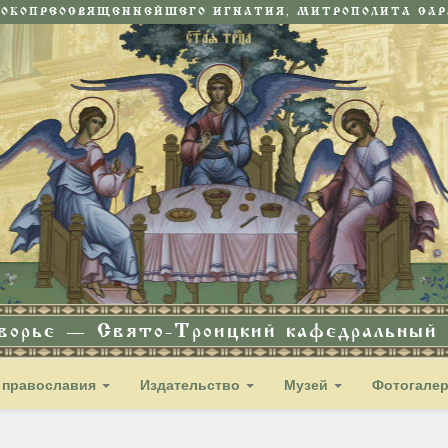
СОКОПРЕОСВЯЩЕННЕЙШЕГО ИГНАТИЯ, МИТРОПОЛИТА САРА
дворье — Свято-Троицкий кафедральный с
 православия
Издательство
Музей
Фотогале