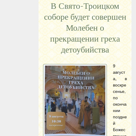
В Свято-Троицком
соборе будет совершен
Молебен о
прекращении греха
детоубийства
9
август
а, в
воскре
сенье,
по
оконча
нии
поздне
й
Божес
твенно