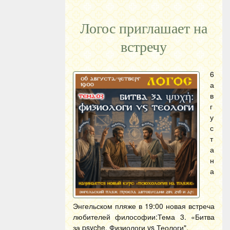
Логос приглашает на
встречу
6
а
в
г
у
с
т
а
н
а
Энгельском пляже в 19:00 новая встреча
любителей философии:Тема 3. «Битва
за psyche. Физиологи vs Теологи".