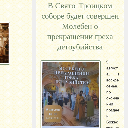
В Свято-Троицком
соборе будет совершен
Молебен о
прекращении греха
детоубийства
9
август
а, в
воскре
сенье,
по
оконча
нии
поздне
й
Божес
твенно