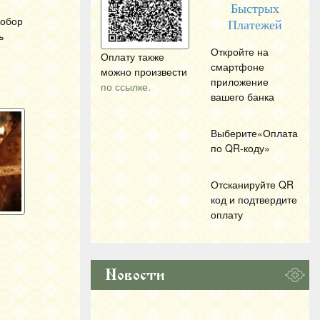
Быстрых
Собор
Платежей
ь
Откройте на
Оплату также
смартфоне
можно произвести
приложение
по ссылке.
вашего банка
Выберите«Оплата
по
QR
-коду»
Отсканируйте
QR
код и подтвердите
оплату
Новости