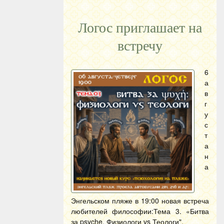
Логос приглашает на
встречу
6
а
в
г
у
с
т
а
н
а
Энгельском пляже в 19:00 новая встреча
любителей философии:Тема 3. «Битва
за psyche. Физиологи vs Теологи".