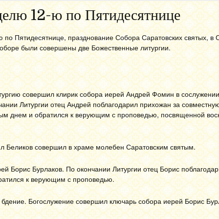
делю 12-ю по Пятидесятнице
ю по Пятидесятнице, празднование Собора Саратовских святых, в 
оборе были совершены две Божественные литургии.
ургию совершил клирик собора иерей Андрей Фомин в сослужении
чании Литургии отец Андрей поблагодарил прихожан за совместную
ным днем и обратился к верующим с проповедью, посвященной вос
ил Беликов совершил в храме молебен Саратовским святым.
й Борис Бурлаков. По окончании Литургии отец Борис поблагода
братился к верующим с проповедью.
бдение. Богослужение совершил ключарь собора иерей Борис Бур