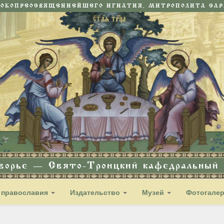
СОКОПРЕОСВЯЩЕННЕЙШЕГО ИГНАТИЯ, МИТРОПОЛИТА САРА
дворье — Свято-Троицкий кафедральный с
 православия
Издательство
Музей
Фотогале