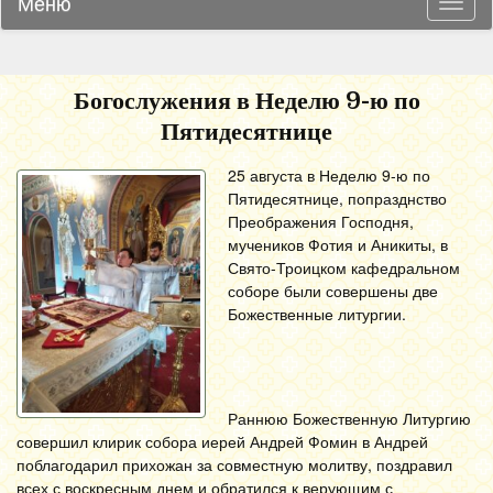
Меню
Навиг
Богослужения в Неделю 9-ю по
Пятидесятнице
25 августа в Неделю 9-ю по
Пятидесятнице, попразднство
Преображения Господня,
мучеников Фотия и Аникиты, в
Свято-Троицком кафедральном
соборе были совершены две
Божественные литургии.
Раннюю Божественную Литургию
совершил клирик собора иерей Андрей Фомин в Андрей
поблагодарил прихожан за совместную молитву, поздравил
всех с воскресным днем и обратился к верующим с