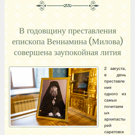
В годовщину преставления
епископа Вениамина (Милова)
совершена заупокойная лития
2 августа,
в день
преставле
ния
одного из
самых
почитаем
ых
архипасты
рей
саратовск