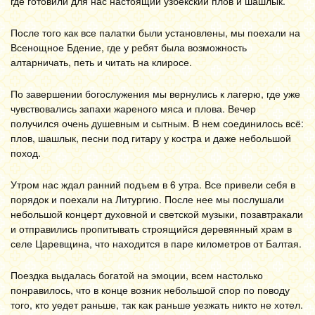
где готовили для нас настоящий узбекский плов и шашлык.
После того как все палатки были установлены, мы поехали на
Всенощное Бдение, где у ребят была возможность
алтарничать, петь и читать на клиросе.
По завершении богослужения мы вернулись к лагерю, где уже
чувствовались запахи жареного мяса и плова. Вечер
получился очень душевным и сытным. В нем соединилось всё:
плов, шашлык, песни под гитару у костра и даже небольшой
поход.
Утром нас ждал ранний подъем в 6 утра. Все привели себя в
порядок и поехали на Литургию. После нее мы послушали
небольшой концерт духовной и светской музыки, позавтракали
и отправились пропитывать строящийся деревянный храм в
селе Царевщина, что находится в паре километров от Балтая.
Поездка выдалась богатой на эмоции, всем настолько
понравилось, что в конце возник небольшой спор по поводу
того, кто уедет раньше, так как раньше уезжать никто не хотел.