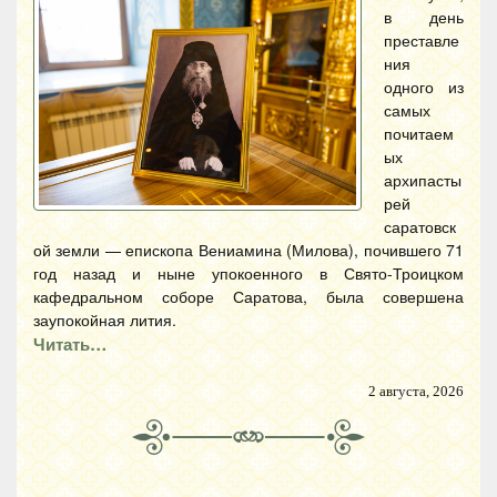
в день
преставле
ния
одного из
самых
почитаем
ых
архипасты
рей
саратовск
ой земли — епископа Вениамина (Милова), почившего 71
год назад и ныне упокоенного в Свято-Троицком
кафедральном соборе Саратова, была совершена
заупокойная лития.
Читать…
2 августа, 2026