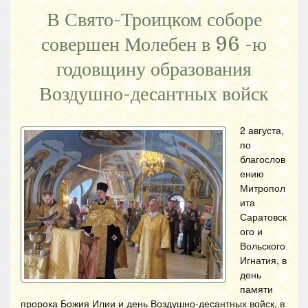
В Свято-Троицком соборе
совершен Молебен в 96 -ю
годовщину образования
Воздушно-десантных войск
2 августа,
по
благослов
ению
Митропол
ита
Саратовск
ого и
Вольского
Игнатия, в
день
памяти
пророка Божия Илии и день Воздушно-десантных войск, в