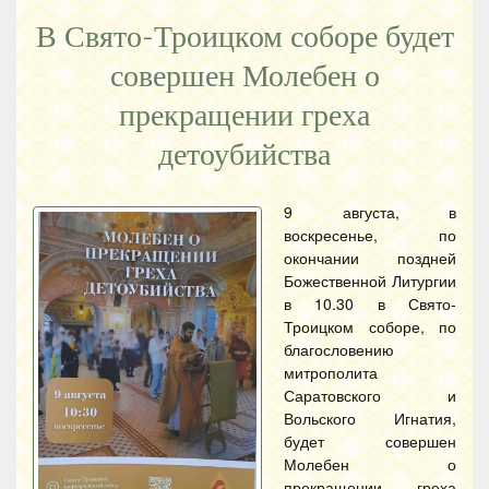
В Свято-Троицком соборе будет
совершен Молебен о
прекращении греха
детоубийства
9 августа, в
воскресенье, по
окончании поздней
Божественной Литургии
в 10.30 в Свято-
Троицком соборе, по
благословению
митрополита
Саратовского и
Вольского Игнатия,
будет совершен
Молебен о
прекращении греха