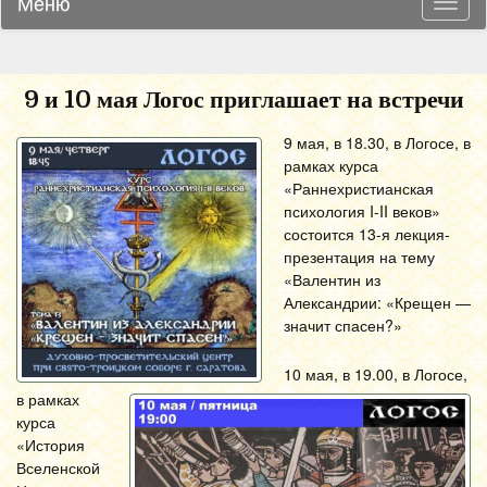
Меню
Навиг
9 и 10 мая Логос приглашает на встречи
9 мая, в 18.30, в Логосе, в
рамках курса
«Раннехристианская
психология I-II веков»
состоится 13-я лекция-
презентация на тему
«Валентин из
Александрии: «Крещен —
значит спасен?»
10 мая, в 19.00, в Логосе,
в рамках
курса
«История
Вселенской