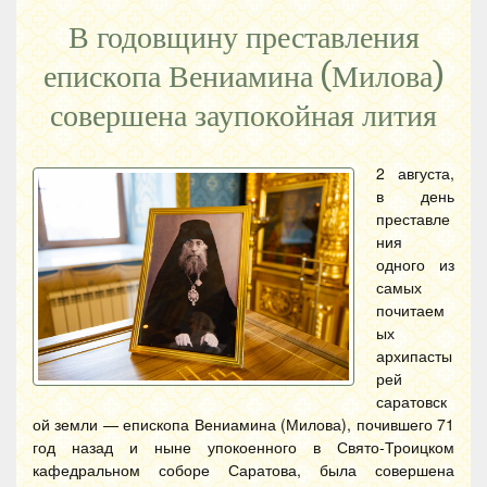
В годовщину преставления
епископа Вениамина (Милова)
совершена заупокойная лития
2 августа,
в день
преставле
ния
одного из
самых
почитаем
ых
архипасты
рей
саратовск
ой земли — епископа Вениамина (Милова), почившего 71
год назад и ныне упокоенного в Свято-Троицком
кафедральном соборе Саратова, была совершена