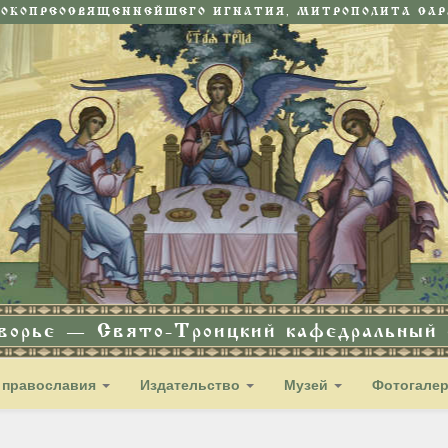
СОКОПРЕОСВЯЩЕННЕЙШЕГО ИГНАТИЯ, МИТРОПОЛИТА САРА
дворье — Свято-Троицкий кафедральный с
 православия
Издательство
Музей
Фотогале