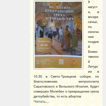
9
август
а, в
воскре
сенье,
по
оконча
нии
поздне
й
Божес
твенно
й
Литург
ии в
10.30 в Свято-Троицком соборе, по
благословению митрополита
Саратовского и Вольского Игнатия, будет
совершен Молебен о прекращении греха
детоубийства, то есть абортов.
Читать…