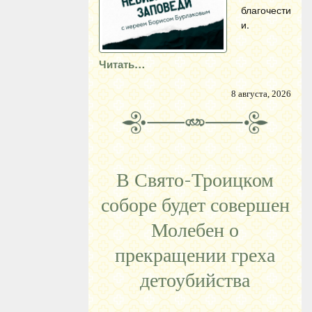
благочести
и.
Читать…
8 августа, 2026
В Свято-Троицком
соборе будет совершен
Молебен о
прекращении греха
детоубийства