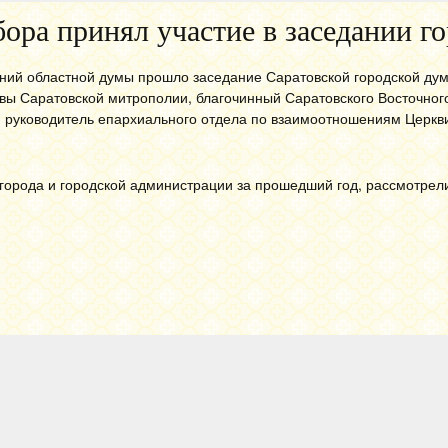
бора принял участие в заседании г
аний областной думы прошло заседание Саратовской городской дум
ы Саратовской митрополии, благочинный Саратовского Восточного
, руководитель епархиального отдела по взаимоотношениям Церкв
 города и городской администрации за прошедший год, рассмотрел