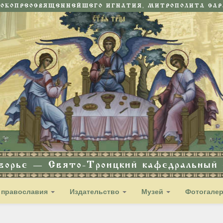
СОКОПРЕОСВЯЩЕННЕЙШЕГО ИГНАТИЯ, МИТРОПОЛИТА САРА
дворье — Свято-Троицкий кафедральный с
 православия
Издательство
Музей
Фотогале