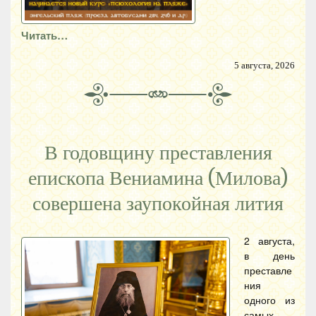
Читать…
5 августа, 2026
В годовщину преставления
епископа Вениамина (Милова)
совершена заупокойная лития
2 августа,
в день
преставле
ния
одного из
самых