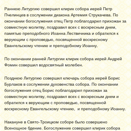
Раннюю Литургию совершил клирик собора иерей Петр
Пчелинцев в сослужении диакона Артемия Струкачева. По
окончании богослужения отец Петр поблагодарил прихожан за
совместную молитву, поздравил всех с воскресным днем,
памятью преподобного Иоанна Лествичника и обратился к
верующим с проповедью, посвященной воскресному
Евангельскому чтению и преподобному Иоанну.
По окончании ранней Литургии клирик собора иерей Андрей
Фомин совершил водосвятный молебен.
Позднюю Литургию совершил ключарь собора иерей Борис
Бурлаков в сослужении духовенства собора. По окончании
богослужения отец Борис поблагодарил прихожан за
совместную молитву, поздравил всех с воскресным днем и
обратился к верующим с проповедью, посвященной
воскресному Евангельскому чтению, и преподобному Иоанну.
Накануне в Свято-Троицком соборе было совершено
Всенощное бдение. Богослужение совершил клирик собора