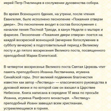
иерей Петр Пчелинцев в сослужении духовенства собора.
Во время Всенощного бдения, на утрени, после чтения
Евангелия, было исполнено песнопение «Покаяния отверзи
двери». Это песнопение входит в состав богослужения с
началом пения Постной Триоди, в канун Недели о мытаре и
фарисее. Песнопение «Покаяния двери отверзи» поется на
каждой воскресной всенощной (вечернее богослужение в
субботу вечером) в подготовительный период к Великому
посту и до пятого воскресения Великого поста, посвященного
преподобной Марии Египетской.
В четвертое воскресенье Великого поста Святая Церковь чтит
память преподобного Иоанна Лествичника, игумена
Синайской горы. Этот великий подвижник благочестия
известен как автор «Лествицы» — классического руководства в
духовной жизни и
по которой сам он взошел в Царствие
Небесное. Книга написана в середине VI века по просьбе
Иоанна, игумена Раифского монастыря.
«Лествицу»
преподобный Иоанн завещал всем христианам,
устремляющимся в горняя.