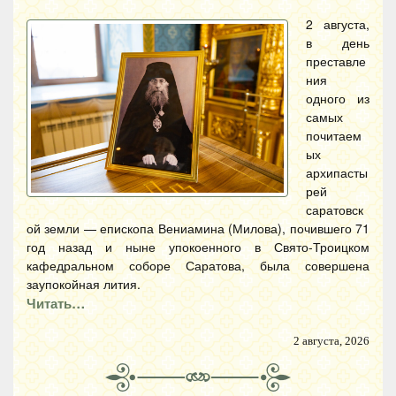
2 августа,
в день
преставле
ния
одного из
самых
почитаем
ых
архипасты
рей
саратовск
ой земли — епископа Вениамина (Милова), почившего 71
год назад и ныне упокоенного в Свято-Троицком
кафедральном соборе Саратова, была совершена
заупокойная лития.
Читать…
2 августа, 2026