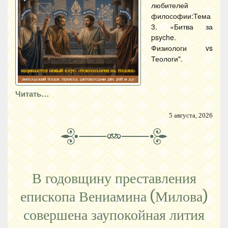
любителей
философии:Тема
3. «Битва за
psyche.
Физиологи vs
Теологи".
Читать…
5 августа, 2026
В годовщину преставления
епископа Вениамина (Милова)
совершена заупокойная лития