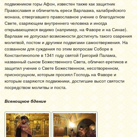
подвижником горы Афон, известен также как защитник
Православия и обличитель ереси Варлаама, калабрийского
монаха, отвергавшего православное учение о благодатном
Свете, озаряющем внутреннего человека и иногда
открывающемся видимо (например, на Фаворе и на Синае).
Варлаам не допускал возможности достигнуть такого озарения
молитвой, постом и другими подвигами самоотвержения. На
созванном для суждения по этим вопросам Соборе в
Константинополе в 1341 году святой Григорий Палама,
названный сыном Божественного Света, обличил еретиков и
защитил учение о Свете Божественном, несотворенном,
присносущном, которым просиял Господь на Фаворе и
которым озаряются подвижники, достигшие высот святости
посредством молитвы и поста.
Всенощное бдение