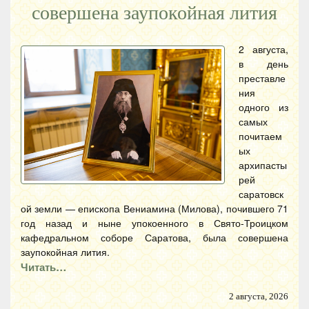
совершена заупокойная лития
2 августа,
в день
преставле
ния
одного из
самых
почитаем
ых
архипасты
рей
саратовск
ой земли — епископа Вениамина (Милова), почившего 71
год назад и ныне упокоенного в Свято-Троицком
кафедральном соборе Саратова, была совершена
заупокойная лития.
Читать…
2 августа, 2026