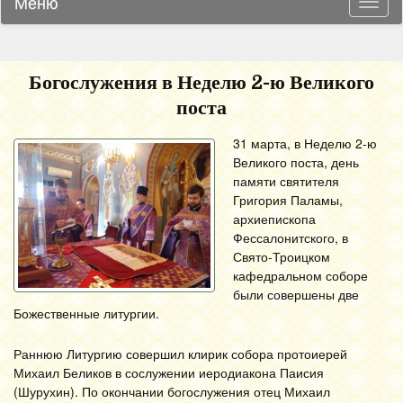
Меню
Навиг
Богослужения в Неделю 2-ю Великого
поста
31 марта, в Неделю 2-ю
Великого поста, день
памяти святителя
Григория Паламы,
архиепископа
Фессалонитского, в
Свято-Троицком
кафедральном соборе
были совершены две
Божественные литургии.
Раннюю Литургию совершил клирик собора протоиерей
Михаил Беликов в сослужении иеродиакона Паисия
(Шурухин). По окончании богослужения отец Михаил