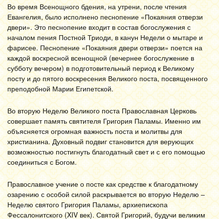
Во время Всенощного бдения, на утрени, после чтения
Евангелия, было исполнено песнопение «Покаяния отверзи
двери». Это песнопение входит в состав богослужения с
началом пения Постной Триоди, в канун Недели о мытаре и
фарисее. Песнопение «Покаяния двери отверзи» поется на
каждой воскресной всенощной (вечернее богослужение в
субботу вечером) в подготовительный период к Великому
посту и до пятого воскресения Великого поста, посвященного
преподобной Марии Египетской.
Во вторую Неделю Великого поста Православная Церковь
совершает память святителя Григория Паламы. Именно им
объясняется огромная важность поста и молитвы для
христианина. Духовный подвиг становится для верующих
возможностью постигнуть благодатный свет и с его помощью
соединиться с Богом.
Православное учение о посте как средстве к благодатному
озарению с особой силой раскрывается во вторую Неделю –
Неделю святого Григория Паламы, архиепископа
Фессалонитского (XIV век). Святой Григорий, будучи великим