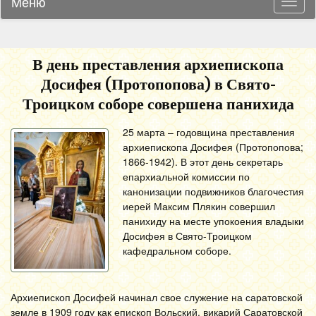
Меню
Навиг
В день преставления архиепископа
Досифея (Протопопова) в Свято-
Троицком соборе совершена панихида
25 марта – годовщина преставления
архиепископа Досифея (Протопопова;
1866-1942). В этот день секретарь
епархиальной комиссии по
канонизации подвижников благочестия
иерей Максим Плякин совершил
панихиду на месте упокоения владыки
Досифея в Свято-Троицком
кафедральном соборе.
Архиепископ Досифей начинал свое служение на саратовской
земле в 1909 году как епископ Вольский, викарий Саратовской