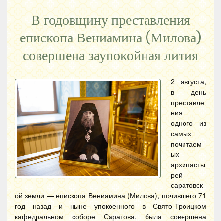
В годовщину преставления
епископа Вениамина (Милова)
совершена заупокойная лития
2 августа,
в день
преставле
ния
одного из
самых
почитаем
ых
архипасты
рей
саратовск
ой земли — епископа Вениамина (Милова), почившего 71
год назад и ныне упокоенного в Свято-Троицком
кафедральном соборе Саратова, была совершена