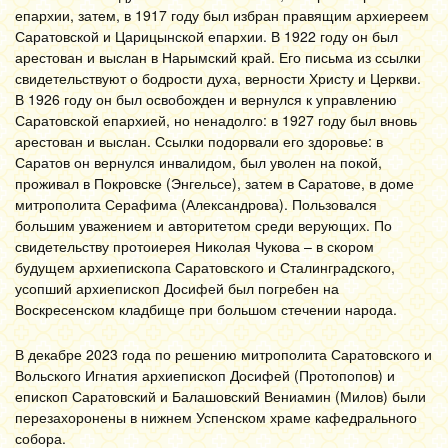
епархии, затем, в 1917 году был избран правящим архиереем
Саратовской и Царицынской епархии. В 1922 году он был
арестован и выслан в Нарымский край. Его письма из ссылки
свидетельствуют о бодрости духа, верности Христу и Церкви.
В 1926 году он был освобожден и вернулся к управлению
Саратовской епархией, но ненадолго: в 1927 году был вновь
арестован и выслан. Ссылки подорвали его здоровье: в
Саратов он вернулся инвалидом, был уволен на покой,
проживал в Покровске (Энгельсе), затем в Саратове, в доме
митрополита Серафима (Александрова). Пользовался
большим уважением и авторитетом среди верующих. По
свидетельству протоиерея Николая Чукова – в скором
будущем архиепископа Саратовского и Сталинградского,
усопший архиепископ Досифей был погребен на
Воскресенском кладбище при большом стечении народа.
В декабре 2023 года по решению митрополита Саратовского и
Вольского Игнатия архиепископ Досифей (Протопопов) и
епископ Саратовский и Балашовский Вениамин (Милов) были
перезахоронены в нижнем Успенском храме кафедрального
собора.