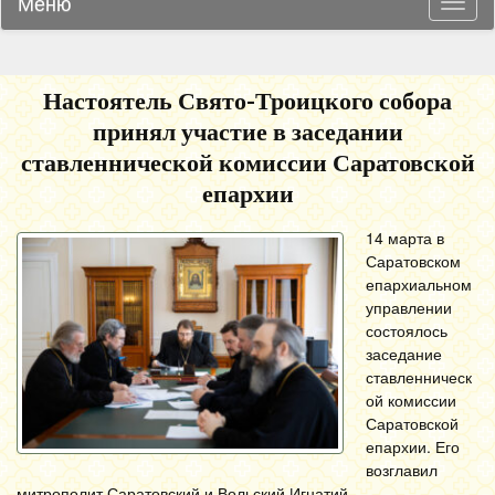
Меню
Навиг
Настоятель Свято-Троицкого собора
принял участие в заседании
ставленнической комиссии Саратовской
епархии
14 марта в
Саратовском
епархиальном
управлении
состоялось
заседание
ставленническ
ой комиссии
Саратовской
епархии. Его
возглавил
митрополит Саратовский и Вольский Игнатий.