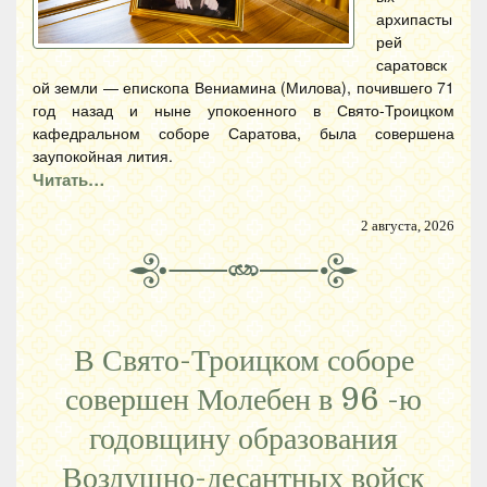
архипасты
рей
саратовск
ой земли — епископа Вениамина (Милова), почившего 71
год назад и ныне упокоенного в Свято-Троицком
кафедральном соборе Саратова, была совершена
заупокойная лития.
Читать…
2 августа, 2026
В Свято-Троицком соборе
совершен Молебен в 96 -ю
годовщину образования
Воздушно-десантных войск