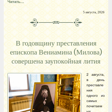
Читать…
5 августа, 2026
В годовщину преставления
епископа Вениамина (Милова)
совершена заупокойная лития
2 августа,
в день
преставле
ния
одного из
самых
почитаем
ых