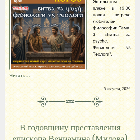
Энгельском
пляже в 19:00
новая встреча
любителей
философии:Тема
3. «Битва за
psyche.
Физиологи vs
Теологи".
Читать…
5 августа, 2026
В годовщину преставления
епископа Вениамина (Милова)