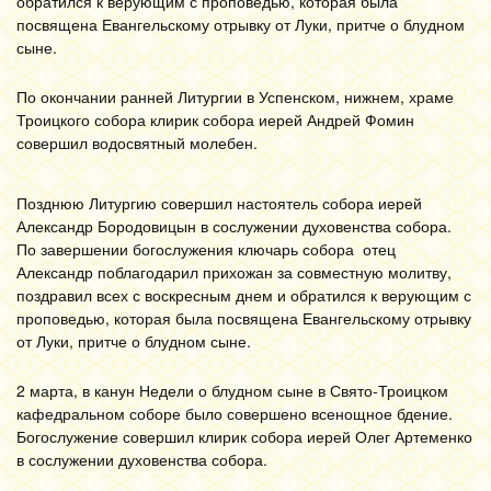
обратился к верующим с проповедью, которая была
посвящена Евангельскому отрывку от Луки, притче о блудном
сыне.
По окончании ранней Литургии в Успенском, нижнем, храме
Троицкого собора клирик собора иерей Андрей Фомин
совершил водосвятный молебен.
Позднюю Литургию совершил настоятель собора иерей
Александр Бородовицын в сослужении духовенства собора.
По завершении богослужения ключарь собора отец
Александр поблагодарил прихожан за совместную молитву,
поздравил всех с воскресным днем и обратился к верующим с
проповедью, которая была посвящена Евангельскому отрывку
от Луки, притче о блудном сыне.
2 марта
, в канун Недел
и
о блудном сыне
в Свято-Троицком
кафедральном соборе было совершено всенощное бдение.
Богослужение совершил клирик собора иерей Олег Артеменко
в сослужении духовенства собора.