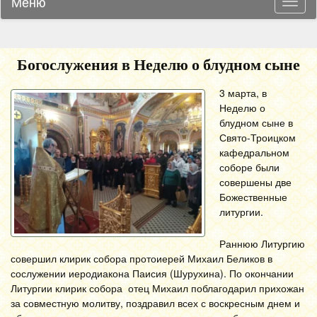
Меню
Навиг
Богослужения в Неделю о блудном сыне
3 марта, в
Неделю о
блудном сыне в
Свято-Троицком
кафедральном
соборе были
совершены две
Божественные
литургии.
Раннюю Литургию
совершил клирик собора протоиерей Михаил Беликов в
сослужении иеродиакона Паисия (Шурухина). По окончании
Литургии клирик собора отец Михаил поблагодарил прихожан
за совместную молитву, поздравил всех с воскресным днем и