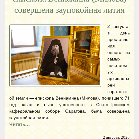
совершена заупокойная лития
2 августа,
в день
преставле
ния
одного из
самых
почитаем
ых
архипасты
рей
саратовск
ой земли — епископа Вениамина (Милова), почившего 71
год назад и ныне упокоенного в Свято-Троицком
кафедральном соборе Саратова, была совершена
заупокойная лития.
Читать…
2 августа, 2026