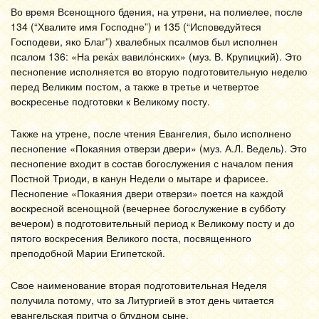
Во время Всенощного бдения, на утрени, на полиелее, после
134 (“Хвалите имя Господне”) и 135 (“Исповедуйтеся
Господеви, яко Благ”) хвалебных псалмов был исполнен
псалом 136: «На река́х вавило́нских» (муз. В. Крупицкий). Это
песнопение исполняется во вторую подготовительную неделю
перед Великим постом, а также в третье и четвертое
воскресенье подготовки к Великому посту.
Также на утрене, после чтения Евангелия, было исполнено
песнопение «Покаяния отверзи двери» (муз. А.Л. Ведель). Это
песнопение входит в состав богослужения с началом пения
Постной Триоди, в канун Недели о мытаре и фарисее.
Песнопение «Покаяния двери отверзи» поется на каждой
воскресной всенощной (вечернее богослужение в субботу
вечером) в подготовительный период к Великому посту и до
пятого воскресения Великого поста, посвященного
преподобной Марии Египетской.
Свое наименование вторая подготовительная Неделя
получила потому, что за Литургией в этот день читается
евангельская притча о блудном сыне.