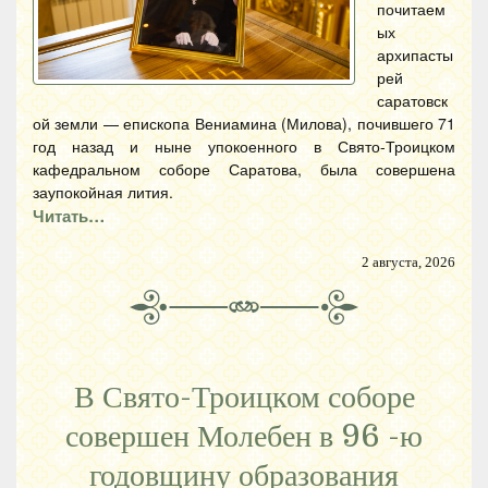
почитаем
ых
архипасты
рей
саратовск
ой земли — епископа Вениамина (Милова), почившего 71
год назад и ныне упокоенного в Свято-Троицком
кафедральном соборе Саратова, была совершена
заупокойная лития.
Читать…
2 августа, 2026
В Свято-Троицком соборе
совершен Молебен в 96 -ю
годовщину образования