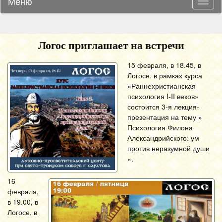
Меню
Навиг
Логос приглашает на встречи
15 февраля, в 18.45, в
Логосе, в рамках курса
«Раннехристианская
психология I-II веков»
состоится 3-я лекция-
презентация на тему »
Психология Филона
Александрийского: ум
против неразумной души
«.
16
февраля,
в 19.00, в
Логосе, в