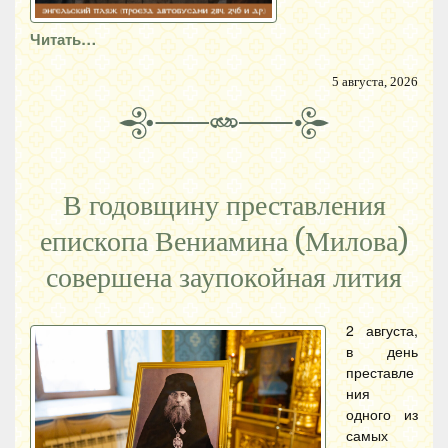
Читать…
5 августа, 2026
В годовщину преставления
епископа Вениамина (Милова)
совершена заупокойная лития
2 августа,
в день
преставле
ния
одного из
самых