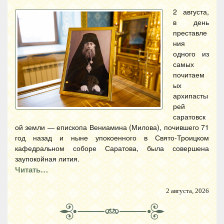
2 августа,
в день
преставле
ния
одного из
самых
почитаем
ых
архипасты
рей
саратовск
ой земли — епископа Вениамина (Милова), почившего 71
год назад и ныне упокоенного в Свято-Троицком
кафедральном соборе Саратова, была совершена
заупокойная лития.
Читать…
2 августа, 2026