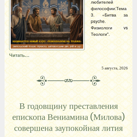
любителей
философии:Тема
3. «Битва за
psyche.
Физиологи vs
Теологи".
Читать…
5 августа, 2026
В годовщину преставления
епископа Вениамина (Милова)
совершена заупокойная лития