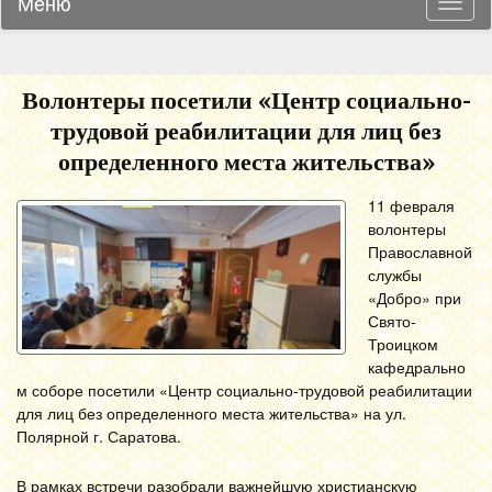
Меню
Навиг
Волонтеры посетили «Центр социально-
трудовой реабилитации для лиц без
определенного места жительства»
11 февраля
волонтеры
Православной
службы
«Добро» при
Свято-
Троицком
кафедрально
м соборе посетили «Центр социально-трудовой реабилитации
для лиц без определенного места жительства» на ул.
Полярной г. Саратова.
В рамках встречи разобрали важнейшую христианскую