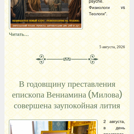
psyche.
Физиологи vs
Теологи".
Читать…
5 августа, 2026
В годовщину преставления
епископа Вениамина (Милова)
совершена заупокойная лития
2 августа,
в день
преставле