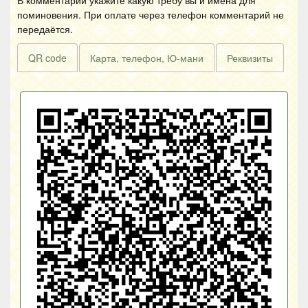
В комментарии укажите какую требу вы и имена для
поминовения. При оплате через телефон комментарий не
передаётся.
QR code
Карта, телефон, Ю-мани
Реквизиты