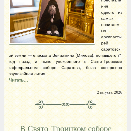
ния
одного из
самых
почитаем
ых
архипасты
рей
саратовск
ой земли — епископа Вениамина (Милова), почившего 71
год назад и ныне упокоенного в Свято-Троицком
кафедральном соборе Саратова, была совершена
заупокойная лития.
Читать…
2 августа, 2026
В Свято-Троицком соборе